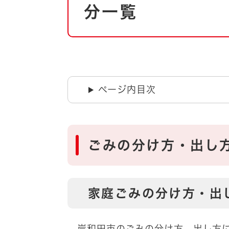
自然・環境・公園
分一覧
住宅
引っ越し
おくやみ
男女共同参画
地域コミュニティ
ティア・協働
道路・河川・交通
ページ内目次
まちづくり
文化
国際交流
ごみの分け方・出し
とじる
家庭ごみの分け方・出
岸和田市のごみの分け方、出し方に