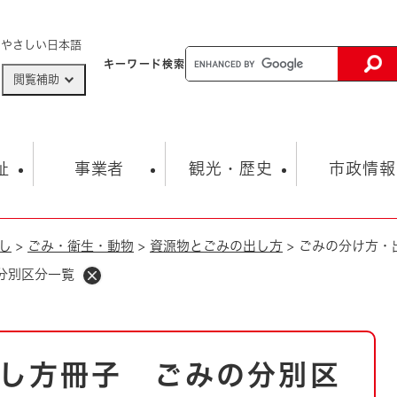
メニューを飛ばして本文へ
やさしい日本語
キーワード
検索
閲覧補助
ザードマップ
AED設置箇所
祉
事業者
観光・歴史
市政情報
し
>
ごみ・衛生・動物
>
資源物とごみの出し方
>
ごみの分け方・
健康・生活
子育て
市の概要
入札・契約情報
観光スポット
生涯学習・スポーツ
オープンデータ
総合計画
まちづくり・協働
分別区分一覧
行財政
産業振興
動画情報
人権・平和
税金
とじる
とじる
市政
環境
職員採用情報
福祉・介護
とじる
し方冊子 ごみの分別区
市役所・施設の案内