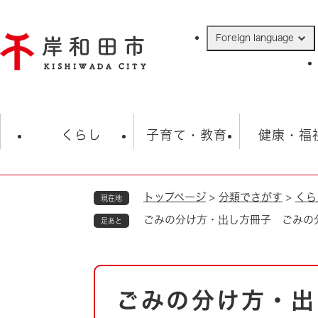
ペ
ー
Foreign language
ジ
の
先
頭
で
防災・緊急情報
救急・消防
ハ
す
くらし
子育て・教育
健康・福
。
トップページ
>
分類でさがす
>
くら
現在地
相談
学校
住民票・戸籍
観光
福祉・
ごみの分け方・出し方冊子 ごみの
足あと
税金
保険・年金
歴史
ごみ・衛生・動物
救急・消防
本
ごみの分け方・出
防災・防犯
文
上水道・下水道