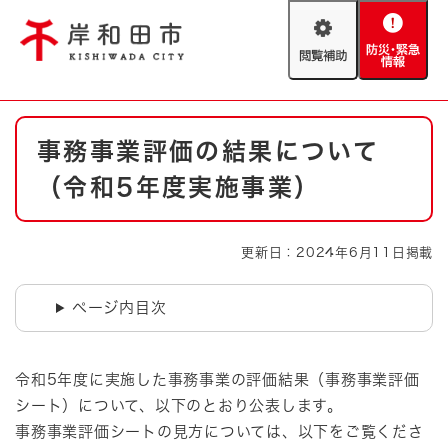
ペ
メニューを飛ばして本文へ
ー
閲
防
ジ
覧
災
の
補
・
先
助
緊
頭
Foreign language
本
急
で
防災・緊急情報
救急・消防
事務事業評価の結果について
文
情
す
報
。
（令和5年度実施事業）
やさしい日本語
ハザードマップ
AED設置箇所
文字サイズ
拡大
標準
更新日：2024年6月11日掲載
とじる
背景色変更
白
黒
青
ページ内目次
とじる
令和5年度に実施した事務事業の評価結果（事務事業評価
シート）について、以下のとおり公表します。
事務事業評価シートの見方については、以下をご覧くださ