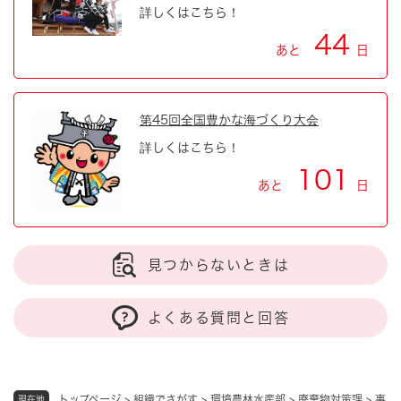
詳しくはこちら！
44
あと
日
第45回全国豊かな海づくり大会
詳しくはこちら！
101
あと
日
見つからないときは
よくある質問と回答
トップページ
>
組織でさがす
>
環境農林水産部
>
廃棄物対策課
>
事
現在地