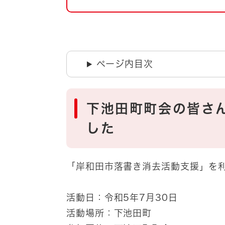
自然・環境・公園
住宅
引っ越し
おくやみ
男女共同参画
地域コミュニティ
ページ内目次
ティア・協働
道路・河川・交通
まちづくり
下池田町町会の皆さ
文化
国際交流
した
とじる
「岸和田市落書き消去活動支援」を
活動日：令和5年7月30日
活動場所：下池田町