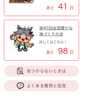
41
あと
日
第45回全国豊かな
海づくり大会
詳しくはこちら！
98
あと
日
見つからないときは
よくある質問と回答