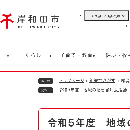
ペ
ー
Foreign language
ジ
の
先
頭
で
防災・緊急情報
救急・消防
ハ
す
くらし
子育て・教育
健康・福
。
トップページ
>
組織でさがす
>
環境
現在地
相談
学校
住民票・戸籍
観光
福祉・
令和5年度 地域の落書き消去活動
足あと
税金
保険・年金
歴史
ごみ・衛生・動物
救急・消防
本
令和5年度 地域
防災・防犯
文
上水道・下水道