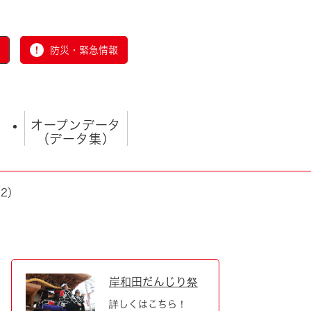
防災・緊急情報
オープンデータ
（データ集）
2）
とじる
岸和田だんじり祭
詳しくはこちら！