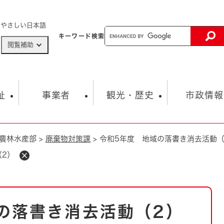
メニューを飛ばして本文へ
やさしい日本語
キーワード
検索
閲覧補助
ザードマップ
AED設置箇所
祉
事業者
観光・歴史
市政情報
農林水産部
>
廃棄物対策課
>
令和5年度 地域の落書き消去活動（
健康・生活
子育て
市の概要
入札・契約情報
観光スポット
生涯学習・スポーツ
オープンデータ
総合計画
まちづくり・協働
（2）
行財政
産業振興
動画情報
人権・平和
税金
とじる
とじる
市政
環境
職員採用情報
福祉・介護
とじる
の落書き消去活動（2）
市役所・施設の案内