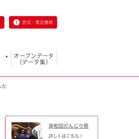
防災・緊急情報
オープンデータ
（データ集）
した
とじる
岸和田だんじり祭
詳しくはこちら！