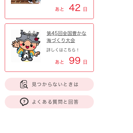
42
あと
日
第45回全国豊かな
海づくり大会
詳しくはこちら！
99
あと
日
見つからないときは
よくある質問と回答