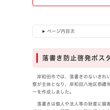
自然・環境・公園
住宅
引っ越し
おくやみ
男女共同参画
地域コミュニティ
ページ内目次
ティア・協働
道路・河川・交通
まちづくり
文化
国際交流
落書き防止啓発ポス
とじる
岸和田市では、落書きのないきれい
察が主体となり、岸和田八地区祭禮
ーを作成しました。
落書きは個人や法人等の財産に損害