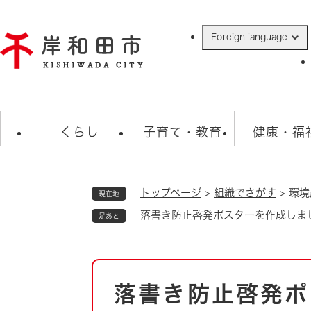
ペ
ー
Foreign language
ジ
の
先
頭
で
防災・緊急情報
救急・消防
ハ
す
くらし
子育て・教育
健康・福
。
トップページ
>
組織でさがす
>
環境
現在地
相談
学校
住民票・戸籍
観光
福祉・
落書き防止啓発ポスターを作成しま
足あと
税金
保険・年金
歴史
ごみ・衛生・動物
救急・消防
本
落書き防止啓発ポ
防災・防犯
文
上水道・下水道