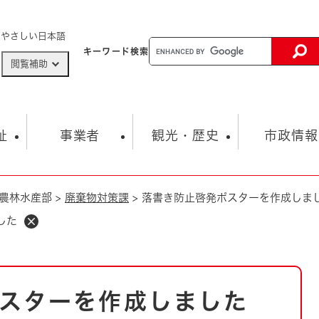
メニューを飛ばして本文へ
やさしい日本語
キーワード
検索
閲覧補助
ザードマップ
AED設置箇所
祉
事業者
観光・歴史
市政情報
農林水産部
>
廃棄物対策課
>
落書き防止啓発ポスターを作成しま
健康・生活
子育て
市の概要
入札・契約情報
観光スポット
生涯学習・スポーツ
オープンデータ
総合計画
まちづくり・協働
した
行財政
産業振興
動画情報
人権・平和
税金
とじる
とじる
市政
環境
職員採用情報
福祉・介護
とじる
スターを作成しました
市役所・施設の案内