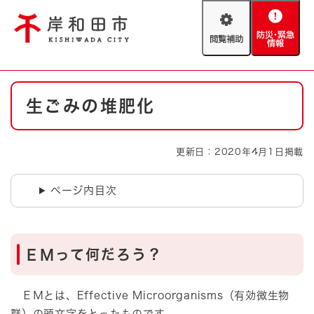
ペ
メニューを飛ばして本文へ
ー
閲
防
ジ
覧
災
の
補
・
先
助
緊
頭
Foreign language
本
急
で
防災・緊急情報
救急・消防
生ごみの堆肥化
文
情
す
報
。
やさしい日本語
ハザードマップ
AED設置箇所
更新日：2020年4月1日掲載
文字サイズ
拡大
標準
とじる
ページ内目次
背景色変更
白
黒
青
とじる
ＥＭって何だろう？
ＥＭとは、Effective Microorganisms（有効微生物
群）の頭文字をとったものです。