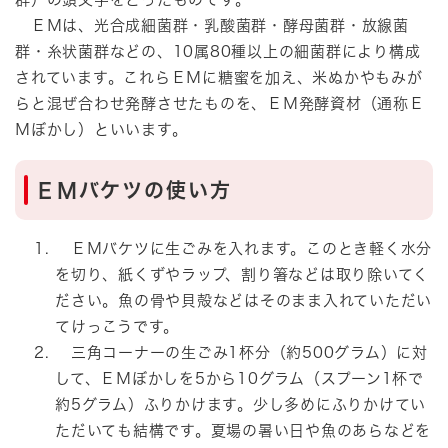
ＥＭは、光合成細菌群・乳酸菌群・酵母菌群・放線菌
群・糸状菌群などの、10属80種以上の細菌群により構成
されています。これらＥＭに糖蜜を加え、米ぬかやもみが
らと混ぜ合わせ発酵させたものを、ＥＭ発酵資材（通称Ｅ
Ｍぼかし）といいます。
ＥＭバケツの使い方
ＥＭバケツに生ごみを入れます。このとき軽く水分
を切り、紙くずやラップ、割り箸などは取り除いてく
ださい。魚の骨や貝殻などはそのまま入れていただい
てけっこうです。
三角コーナーの生ごみ1杯分（約500グラム）に対
して、ＥＭぼかしを5から10グラム（スプーン1杯で
約5グラム）ふりかけます。少し多めにふりかけてい
ただいても結構です。夏場の暑い日や魚のあらなどを