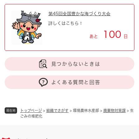
第45回全国豊かな海づくり大会
詳しくはこちら！
100
あと
日
見つからないときは
よくある質問と回答
トップページ
>
組織でさがす
>
環境農林水産部
>
廃棄物対策課
>
生
現在地
ごみの堆肥化