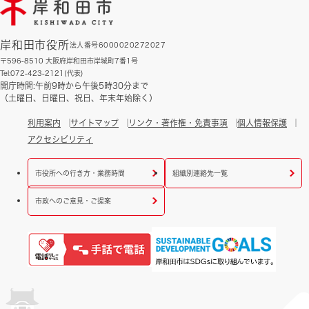
岸和田市役所
法人番号6000020272027
〒596-8510 大阪府岸和田市岸城町7番1号
Tel:072-423-2121(代表)
開庁時間:午前9時から午後5時30分まで
（土曜日、日曜日、祝日、年末年始除く）
利用案内
サイトマップ
リンク・著作権・免責事項
個人情報保護
アクセシビリティ
市役所への行き方・業務時間
組織別連絡先一覧
市政へのご意見・ご提案