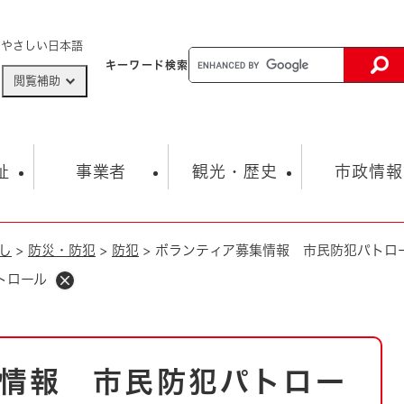
メニューを飛ばして本文へ
やさしい日本語
キーワード
検索
閲覧補助
ザードマップ
AED設置箇所
祉
事業者
観光・歴史
市政情報
し
>
防災・防犯
>
防犯
>
ボランティア募集情報 市民防犯パトロ
健康・生活
子育て
市の概要
入札・契約情報
観光スポット
生涯学習・スポーツ
オープンデータ
総合計画
まちづくり・協働
トロール
行財政
産業振興
動画情報
人権・平和
税金
とじる
とじる
市政
環境
職員採用情報
福祉・介護
とじる
情報 市民防犯パトロー
市役所・施設の案内