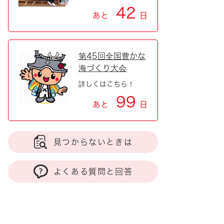
42
あと
日
第45回全国豊かな
海づくり大会
詳しくはこちら！
99
あと
日
見つからないときは
よくある質問と回答