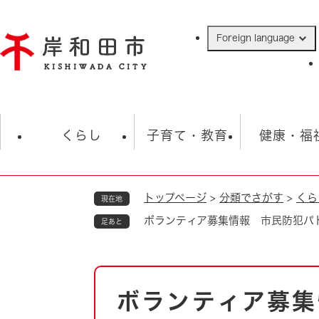
ペ
ー
Foreign language
ジ
の
先
頭
で
防災・緊急情報
救急・消防
ハ
す
くらし
子育て・教育
健康・福
。
トップページ
>
分類でさがす
>
くら
現在地
相談
学校
住民票・戸籍
観光
福祉・
ボランティア募集情報 市民防犯パ
足あと
税金
保険・年金
歴史
ごみ・衛生・動物
救急・消防
本
ボランティア募集
防災・防犯
文
上水道・下水道