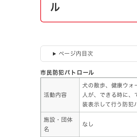
自然・環境・公園
ル
住宅
引っ越し
おくやみ
男女共同参画
地域コミュニティ
ティア・協働
道路・河川・交通
ページ内目次
まちづくり
文化
国際交流
市民防犯パトロール
犬の散歩、健康ウォ
とじる
活動内容
人が、できる時に、
装表示して行う防犯
施設・団体
なし
名