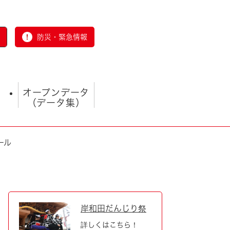
防災・緊急情報
オープンデータ
（データ集）
ール
とじる
岸和田だんじり祭
詳しくはこちら！