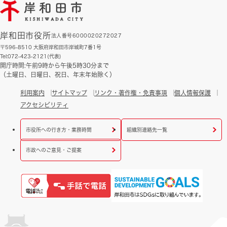
岸和田市役所
法人番号6000020272027
〒596-8510 大阪府岸和田市岸城町7番1号
Tel:072-423-2121(代表)
開庁時間:午前9時から午後5時30分まで
（土曜日、日曜日、祝日、年末年始除く）
利用案内
サイトマップ
リンク・著作権・免責事項
個人情報保護
アクセシビリティ
市役所への行き方・業務時間
組織別連絡先一覧
市政へのご意見・ご提案