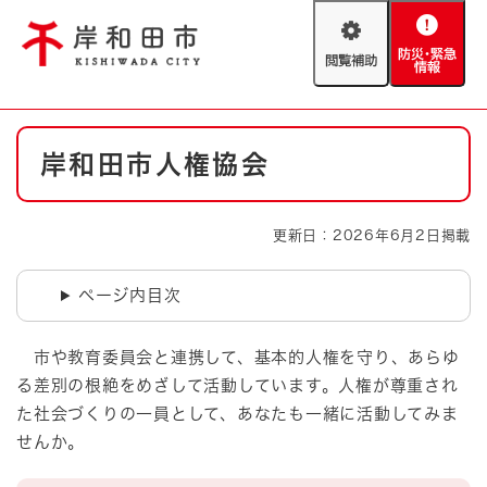
ペ
メニューを飛ばして本文へ
ー
閲
防
ジ
覧
災
の
補
・
先
助
緊
頭
Foreign language
本
急
で
防災・緊急情報
救急・消防
岸和田市人権協会
文
情
す
報
。
やさしい日本語
ハザードマップ
AED設置箇所
更新日：2026年6月2日掲載
文字サイズ
拡大
標準
とじる
ページ内目次
背景色変更
白
黒
青
市や教育委員会と連携して、基本的人権を守り、あらゆ
る差別の根絶をめざして活動しています。人権が尊重され
とじる
た社会づくりの一員として、あなたも一緒に活動してみま
せんか。