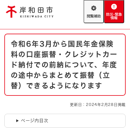
ペ
メニューを飛ばして本文へ
ー
閲
防
ジ
覧
災
の
補
・
先
助
緊
頭
Foreign language
本
急
で
防災・緊急情報
救急・消防
令和6年3月から国民年金保険
文
情
す
報
。
料の口座振替・クレジットカー
やさしい日本語
ハザードマップ
AED設置箇所
ド納付での前納について、年度
文字サイズ
拡大
標準
の途中からまとめて振替（立
とじる
替）できるようになります
背景色変更
白
黒
青
とじる
更新日：2024年2月28日掲載
ページ内目次