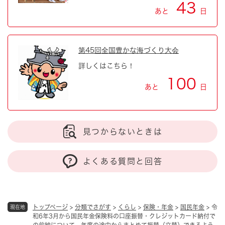
43
あと
日
第45回全国豊かな海づくり大会
詳しくはこちら！
100
あと
日
見つからないときは
よくある質問と回答
トップページ
>
分類でさがす
>
くらし
>
保険・年金
>
国民年金
>
令
現在地
和6年3月から国民年金保険料の口座振替・クレジットカード納付で
の前納について、年度の途中からまとめて振替（立替）できるよう