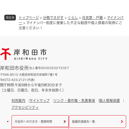
トップページ
>
分類でさがす
>
くらし
>
住民票・戸籍
>
マイナンバ
現在地
ー
>
マイナンバー制度に便乗した不正な勧誘や個人情報の取得にご
注意ください！
岸和田市役所
法人番号6000020272027
〒596-8510 大阪府岸和田市岸城町7番1号
Tel:072-423-2121(代表)
開庁時間:午前9時から午後5時30分まで
（土曜日、日曜日、祝日、年末年始除く）
利用案内
サイトマップ
リンク・著作権・免責事項
個人情報保護
アクセシビリティ
市役所への行き方・業務時間
組織別連絡先一覧