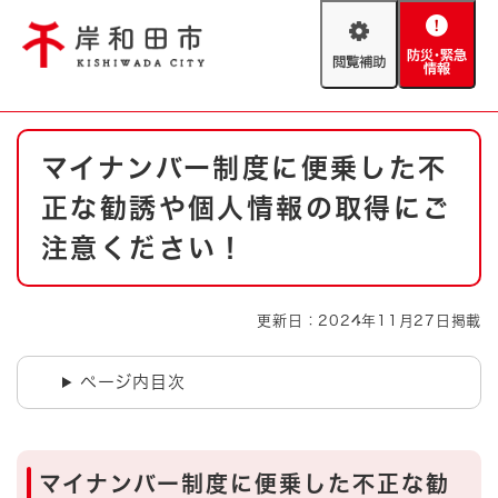
ペ
メニューを飛ばして本文へ
ー
閲
防
ジ
覧
災
の
補
・
先
助
緊
頭
Foreign language
本
急
で
防災・緊急情報
救急・消防
マイナンバー制度に便乗した不
文
情
す
報
。
正な勧誘や個人情報の取得にご
やさしい日本語
ハザードマップ
AED設置箇所
注意ください！
文字サイズ
拡大
標準
とじる
更新日：2024年11月27日掲載
背景色変更
白
黒
青
ページ内目次
とじる
マイナンバー制度に便乗した不正な勧