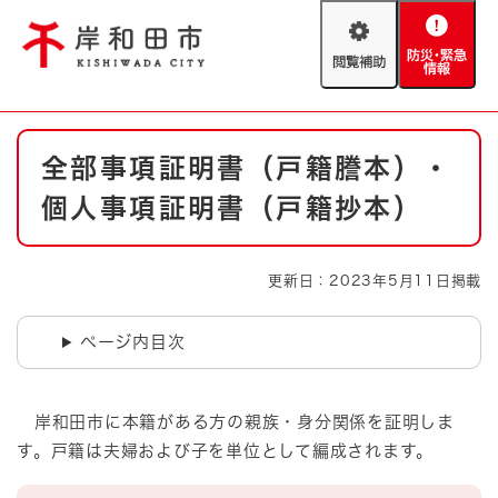
ペ
メニューを飛ばして本文へ
ー
閲
防
ジ
覧
災
の
補
・
先
助
緊
頭
Foreign language
本
急
で
防災・緊急情報
救急・消防
全部事項証明書（戸籍謄本）・
文
情
す
報
。
個人事項証明書（戸籍抄本）
やさしい日本語
ハザードマップ
AED設置箇所
文字サイズ
拡大
標準
更新日：2023年5月11日掲載
とじる
背景色変更
白
黒
青
ページ内目次
とじる
岸和田市に本籍がある方の親族・身分関係を証明しま
す。戸籍は夫婦および子を単位として編成されます。