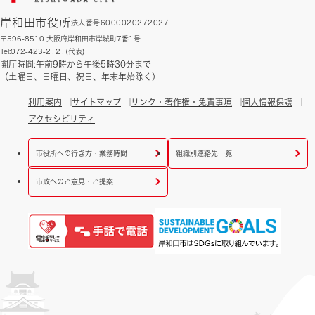
岸和田市役所
法人番号6000020272027
〒596-8510 大阪府岸和田市岸城町7番1号
Tel:072-423-2121(代表)
開庁時間:午前9時から午後5時30分まで
（土曜日、日曜日、祝日、年末年始除く）
利用案内
サイトマップ
リンク・著作権・免責事項
個人情報保護
アクセシビリティ
市役所への行き方・業務時間
組織別連絡先一覧
市政へのご意見・ご提案