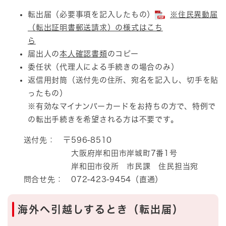
転出届（必要事項を記入したもの）
※住民異動届
（転出証明書郵送請求）の様式はこち
ら
届出人の
本人確認書類
のコピー
委任状（代理人による手続きの場合のみ）
返信用封筒（送付先の住所、宛名を記入し、切手を貼
ったもの）
※有効なマイナンバーカードをお持ちの方で、特例で
の転出手続きを希望される方は不要です。
送付先： 〒596-8510
大阪府岸和田市岸城町7番1号
岸和田市役所 市民課 住民担当宛
問合せ先： 072-423-9454（直通）
海外へ引越しするとき（転出届）