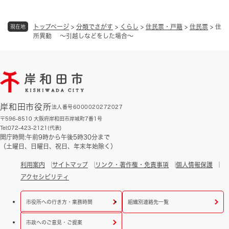
トップページ
>
分類でさがす
>
くらし
>
住民票・戸籍
>
住民票
>
住
現在地
所異動 ～引越しなどをした場合～
岸和田市役所
法人番号6000020272027
〒596-8510 大阪府岸和田市岸城町7番1号
Tel:072-423-2121(代表)
開庁時間:午前9時から午後5時30分まで
（土曜日、日曜日、祝日、年末年始除く）
利用案内
サイトマップ
リンク・著作権・免責事項
個人情報保護
アクセシビリティ
市役所への行き方・業務時間
組織別連絡先一覧
市政へのご意見・ご提案