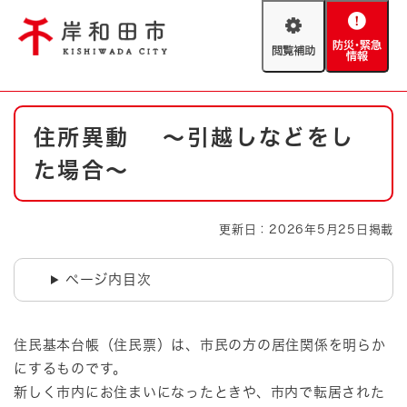
ペ
メニューを飛ばして本文へ
ー
閲
防
ジ
覧
災
の
補
・
先
助
緊
頭
Foreign language
本
急
で
防災・緊急情報
救急・消防
住所異動 ～引越しなどをし
文
情
す
報
。
た場合～
やさしい日本語
ハザードマップ
AED設置箇所
文字サイズ
拡大
標準
更新日：2026年5月25日掲載
とじる
背景色変更
白
黒
青
ページ内目次
とじる
住民基本台帳（住民票）は、市民の方の居住関係を明らか
にするものです。
新しく市内にお住まいになったときや、市内で転居された