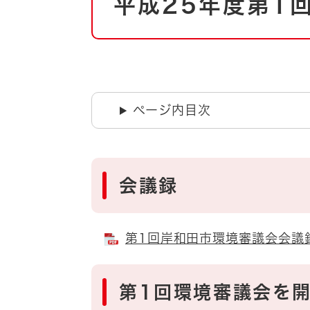
平成25年度第
文
自然・環境・公園
住宅
引っ越し
おくやみ
男女共同参画
地域コミュニティ
ティア・協働
ページ内目次
道路・河川・交通
まちづくり
文化
国際交流
会議録
とじる
第1回岸和田市環境審議会会議録 
第1回環境審議会を