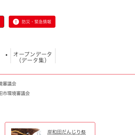
防災・緊急情報
オープンデータ
（データ集）
環境審議会
和田市環境審議会
とじる
岸和田だんじり祭