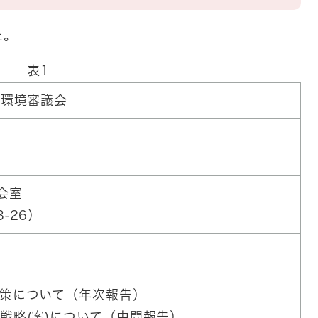
た。
表1
田市環境審議会
）
会室
-26）
策について（年次報告）
略(案)について（中間報告）