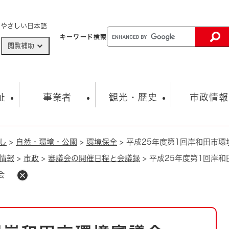
メニューを飛ばして本文へ
やさしい日本語
キーワード
検索
閲覧補助
ザードマップ
AED設置箇所
祉
事業者
観光・歴史
市政情報
し
>
自然・環境・公園
>
環境保全
>
平成25年度第1回岸和田市
健康・生活
子育て
市の概要
入札・契約情報
観光スポット
生涯学習・スポーツ
オープンデータ
総合計画
まちづくり・協働
情報
>
市政
>
審議会の開催日程と会議録
>
平成25年度第1回岸
行財政
産業振興
動画情報
人権・平和
税金
議会
とじる
とじる
市政
環境
職員採用情報
福祉・介護
とじる
市役所・施設の案内