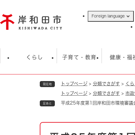
ペ
ー
Foreign language
ジ
の
先
頭
で
防災・緊急情報
救急・消防
ハ
す
くらし
子育て・教育
健康・福
。
トップページ
>
分類でさがす
>
くら
現在地
相談
学校
住民票・戸籍
観光
福祉・
トップページ
>
分類でさがす
>
市政
税金
保険・年金
歴史
平成25年度第1回岸和田市環境審
足あと
ごみ・衛生・動物
救急・消防
防災・防犯
上水道・下水道
本