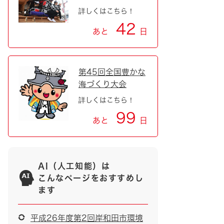
詳しくはこちら！
42
あと
日
第45回全国豊かな
海づくり大会
詳しくはこちら！
99
あと
日
AI（人工知能）は
こんなページをおすすめし
ます
平成26年度第2回岸和田市環境