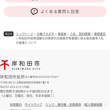
よくある質問と回答
トップページ
>
分類でさがす
>
事業者
>
入札・契約情報
>
業務委託
現在地
>
岸和田市地球温暖化対策実行計画策定等業務に係る指名競争入札
の結果について
岸和田市役所
法人番号6000020272027
〒596-8510 大阪府岸和田市岸城町7番1号
Tel:072-423-2121(代表)
開庁時間:午前9時から午後5時30分まで
（土曜日、日曜日、祝日、年末年始除く）
利用案内
サイトマップ
リンク・著作権・免責事項
個人情報保護