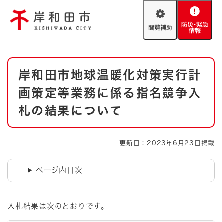
ペ
メニューを飛ばして本文へ
ー
閲
防
ジ
覧
災
の
補
・
先
助
緊
頭
Foreign language
本
急
で
防災・緊急情報
救急・消防
岸和田市地球温暖化対策実行計
文
情
す
報
。
画策定等業務に係る指名競争入
やさしい日本語
ハザードマップ
AED設置箇所
札の結果について
文字サイズ
拡大
標準
とじる
更新日：2023年6月23日掲載
背景色変更
白
黒
青
ページ内目次
とじる
入札結果は次のとおりです。