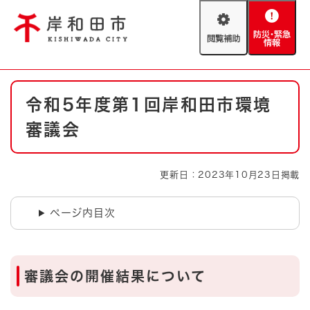
ペ
メニューを飛ばして本文へ
ー
閲
防
ジ
覧
災
の
補
・
先
助
緊
頭
Foreign language
本
急
で
防災・緊急情報
救急・消防
令和5年度第1回岸和田市環境
文
情
す
報
。
審議会
やさしい日本語
ハザードマップ
AED設置箇所
文字サイズ
拡大
標準
更新日：2023年10月23日掲載
とじる
背景色変更
白
黒
青
ページ内目次
とじる
審議会の開催結果について