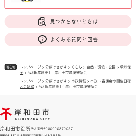
見つからないときは
よくある質問と回答
トップページ
>
分類でさがす
>
くらし
>
自然・環境・公園
>
環境保
現在地
全
>
令和5年度第1回岸和田市環境審議会
トップページ
>
分類でさがす
>
市政情報
>
市政
>
審議会の開催日程
と会議録
>
令和5年度第1回岸和田市環境審議会
岸和田市役所
法人番号6000020272027
〒596-8510 大阪府岸和田市岸城町7番1号