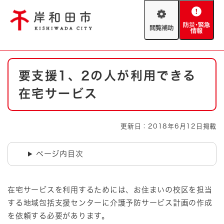
ペ
メニューを飛ばして本文へ
ー
閲
防
ジ
覧
災
の
補
・
先
助
緊
頭
Foreign language
本
急
で
防災・緊急情報
救急・消防
要支援1、2の人が利用できる
文
情
す
報
。
在宅サービス
やさしい日本語
ハザードマップ
AED設置箇所
文字サイズ
拡大
標準
更新日：2018年6月12日掲載
とじる
背景色変更
白
黒
青
ページ内目次
とじる
在宅サービスを利用するためには、お住まいの校区を担当
する地域包括支援センターに介護予防サービス計画の作成
を依頼する必要があります。