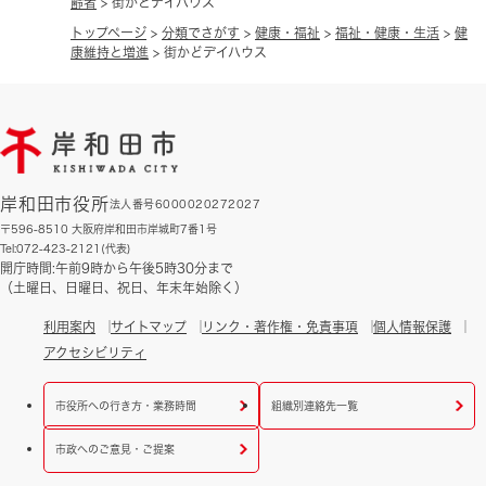
齢者
>
街かどデイハウス
トップページ
>
分類でさがす
>
健康・福祉
>
福祉・健康・生活
>
健
康維持と増進
>
街かどデイハウス
岸和田市役所
法人番号6000020272027
〒596-8510 大阪府岸和田市岸城町7番1号
Tel:072-423-2121(代表)
開庁時間:午前9時から午後5時30分まで
（土曜日、日曜日、祝日、年末年始除く）
利用案内
サイトマップ
リンク・著作権・免責事項
個人情報保護
アクセシビリティ
市役所への行き方・業務時間
組織別連絡先一覧
市政へのご意見・ご提案