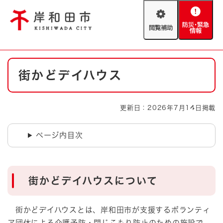
ペ
メニューを飛ばして本文へ
ー
閲
防
ジ
覧
災
の
補
・
先
助
緊
頭
Foreign language
本
急
で
防災・緊急情報
救急・消防
街かどデイハウス
文
情
す
報
。
やさしい日本語
ハザードマップ
AED設置箇所
更新日：2026年7月14日掲載
文字サイズ
拡大
標準
とじる
ページ内目次
背景色変更
白
黒
青
とじる
街かどデイハウスについて
街かどデイハウスとは、岸和田市が支援するボランティ
ア団体による介護予防・閉じこもり防止のための施設で