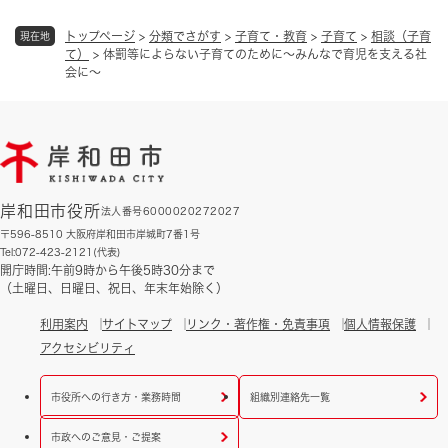
トップページ
>
分類でさがす
>
子育て・教育
>
子育て
>
相談（子育
現在地
て）
>
体罰等によらない子育てのために～みんなで育児を支える社
会に～
岸和田市役所
法人番号6000020272027
〒596-8510 大阪府岸和田市岸城町7番1号
Tel:072-423-2121(代表)
開庁時間:午前9時から午後5時30分まで
（土曜日、日曜日、祝日、年末年始除く）
利用案内
サイトマップ
リンク・著作権・免責事項
個人情報保護
アクセシビリティ
市役所への行き方・業務時間
組織別連絡先一覧
市政へのご意見・ご提案