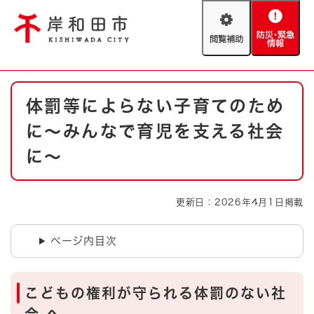
ペ
メニューを飛ばして本文へ
ー
閲
防
ジ
覧
災
の
補
・
先
助
緊
頭
Foreign language
本
急
で
防災・緊急情報
救急・消防
体罰等によらない子育てのため
文
情
す
報
。
に～みんなで育児を支える社会
やさしい日本語
ハザードマップ
AED設置箇所
に～
文字サイズ
拡大
標準
とじる
更新日：2026年4月1日掲載
背景色変更
白
黒
青
ページ内目次
とじる
こどもの権利が守られる体罰のない社