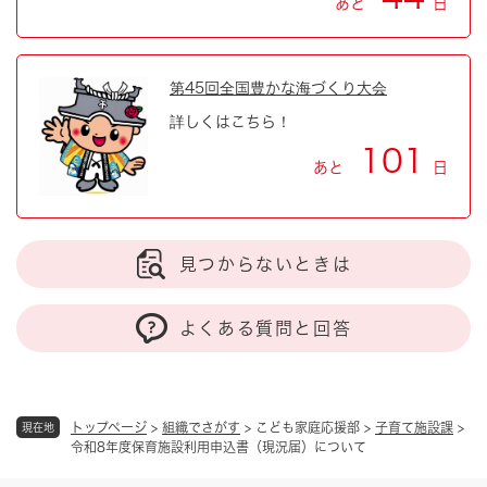
あと
日
第45回全国豊かな海づくり大会
詳しくはこちら！
101
あと
日
見つからないときは
よくある質問と回答
トップページ
>
組織でさがす
>
こども家庭応援部
>
子育て施設課
>
現在地
令和8年度保育施設利用申込書（現況届）について