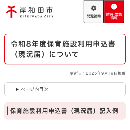
ペ
メニューを飛ばして本文へ
ー
閲
防
ジ
覧
災
の
補
・
先
助
緊
頭
Foreign language
本
急
で
防災・緊急情報
救急・消防
令和8年度保育施設利用申込書
文
情
す
報
。
（現況届）について
やさしい日本語
ハザードマップ
AED設置箇所
文字サイズ
拡大
標準
更新日：2025年9月19日掲載
とじる
背景色変更
白
黒
青
ページ内目次
とじる
保育施設利用申込書（現況届）記入例