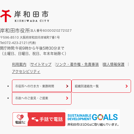
岸和田市役所
法人番号6000020272027
〒596-8510 大阪府岸和田市岸城町7番1号
Tel:072-423-2121(代表)
開庁時間:午前9時から午後5時30分まで
（土曜日、日曜日、祝日、年末年始除く）
利用案内
サイトマップ
リンク・著作権・免責事項
個人情報保護
アクセシビリティ
市役所への行き方・業務時間
組織別連絡先一覧
市政へのご意見・ご提案