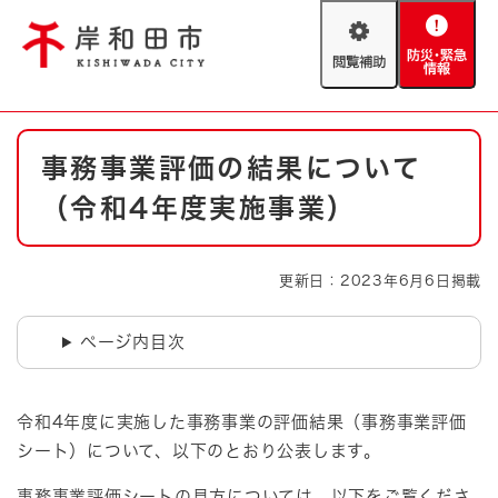
ペ
メニューを飛ばして本文へ
ー
閲
防
ジ
覧
災
の
補
・
先
助
緊
頭
Foreign language
本
急
で
防災・緊急情報
救急・消防
事務事業評価の結果について
文
情
す
報
。
（令和4年度実施事業）
やさしい日本語
ハザードマップ
AED設置箇所
文字サイズ
拡大
標準
更新日：2023年6月6日掲載
とじる
背景色変更
白
黒
青
ページ内目次
とじる
令和4年度に実施した事務事業の評価結果（事務事業評価
シート）について、以下のとおり公表します。
事務事業評価シートの見方については、以下をご覧くださ