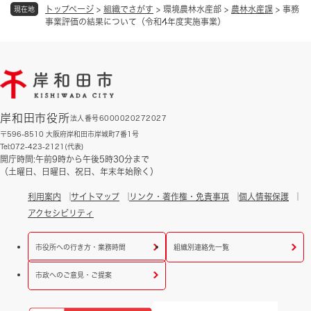
トップページ
>
組織でさがす
>
環境農林水産部
>
農林水産課
>
事務
現在地
事業評価の結果について（令和4年度実施事業）
岸和田市役所
法人番号6000020272027
〒596-8510 大阪府岸和田市岸城町7番1号
Tel:072-423-2121(代表)
開庁時間:午前9時から午後5時30分まで
（土曜日、日曜日、祝日、年末年始除く）
利用案内
サイトマップ
リンク・著作権・免責事項
個人情報保護
アクセシビリティ
市役所への行き方・業務時間
組織別連絡先一覧
市政へのご意見・ご提案