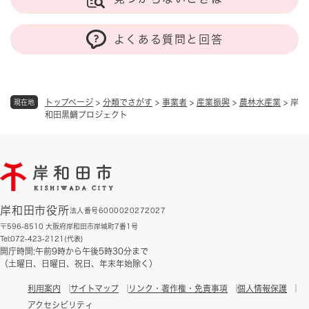
よくある質問と回答
トップページ
>
分類でさがす
>
事業者
>
産業振興
>
農林水産業
>
岸
現在地
和田黒鯛プロジェクト
岸和田市役所
法人番号6000020272027
〒596-8510 大阪府岸和田市岸城町7番1号
Tel:072-423-2121(代表)
開庁時間:午前9時から午後5時30分まで
（土曜日、日曜日、祝日、年末年始除く）
利用案内
サイトマップ
リンク・著作権・免責事項
個人情報保護
アクセシビリティ