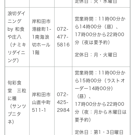
定休日：火・水曜日
浪切ダイ
営業時間：11時00分か
ニング
岸和田市
ら14時00分（昼）、
by 和食
港緑町1-
072-
17時00分から22時00
や庄八
1南海浪
477-
分（夜は要予約）
（ナミキ
切ホール
5816
リダイニ
1階
定休日：月・火曜日
ング）
営業時間：11時00分か
ら15時00分（ラストオ
旬彩食
ーダー14時00分）
堂 三粒
岸和田市
072-
（昼）、
に種
山直中町
425-
17時00分から22時00
（サンツ
511-1
2984
分（夜：月から木曜日は
ブニタ
要予約）
ネ）
定休日：第1・3日曜日