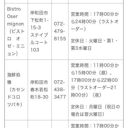
Bistro
岸和田市
営業時間：17時00分か
Oser
下松町1-
ら24時00分（ラストオ
mignon
072-
15-3
ーダー）
（ビスト
479-
ステイブ
ロ オ
8155
定休日：火曜日・第1・
ルコート
ゼ・ミニ
第3水曜日
103
ョン）
営業時間：11時00分か
ら15時00分（昼）、
海鮮処
17時00分から22時00
椿
岸和田市
072-
分（ラストオーダー21
（カセン
春木若松
438-
時00分）（夜）
ドコロ
町18-30
3477
ツバキ）
定休日：月曜日（祝日の
場合は翌火曜日）
営業時間：17時00分か