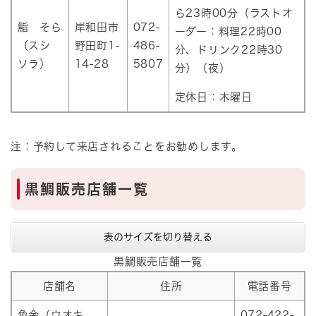
ら23時00分（ラストオ
鮨 そら
岸和田市
072-
ーダー：料理22時00
（スシ
野田町1-
486-
分、ドリンク22時30
ソラ）
14-28
5807
分）（夜）
定休日：木曜日
注：予約して来店されることをお勧めします。
黒鯛販売店舗一覧
表のサイズを切り替える
黒鯛販売店舗一覧
店舗名
住所
電話番号
魚金（ウオキ
072-422-