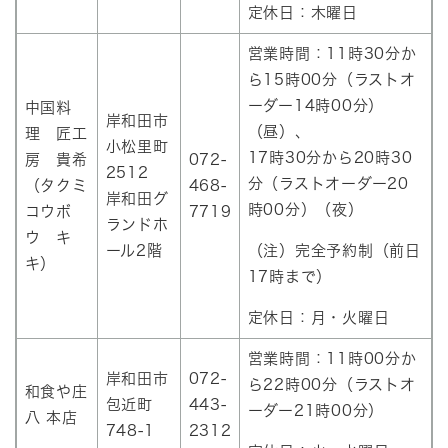
定休日：木曜日
営業時間：11時30分か
ら15時00分（ラストオ
ーダー14時00分）
中国料
岸和田市
（昼）、
理 匠工
小松里町
17時30分から20時30
房 貴希
072-
2512
分（ラストオーダー20
（タクミ
468-
岸和田グ
時00分）（夜）
コウボ
7719
ランドホ
ウ キ
ール2階
（注）完全予約制（前日
キ）
17時まで）
定休日：月・火曜日
営業時間：11時00分か
岸和田市
072-
ら22時00分（ラストオ
和食や庄
包近町
443-
ーダー21時00分）
八 本店
748-1
2312