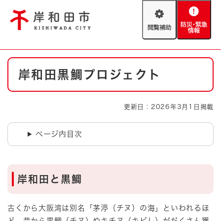
ペ
メニューを飛ばして本文へ
ー
閲
防
ジ
覧
災
の
補
・
先
助
緊
頭
Foreign language
本
急
で
防災・緊急情報
救急・消防
岸和田黒鯛プロジェクト
文
情
す
報
。
やさしい日本語
ハザードマップ
AED設置箇所
更新日：2026年3月1日掲載
文字サイズ
拡大
標準
とじる
ページ内目次
背景色変更
白
黒
青
とじる
岸和田と黒鯛
古くから大阪湾は別名「茅渟（チヌ）の海」といわれるほ
ど、昔から黒鯛（チヌ）やキチヌ（キビレ）がだくさん獲