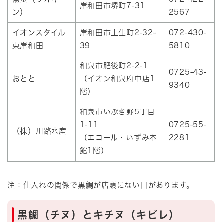
岸和田市堺町7-31
ン）
2567
イオンスタイル
岸和田市土生町2-32-
072-430-
東岸和田
39
5810
和泉市肥後町2-2-1
0725-43-
おとと
（イオン和泉府中店1
9340
階）
和泉市いぶき野5丁目
1-11
0725-55-
（株）川路水産
（エコール・いずみ本
2281
館1階）
注：仕入れの関係で黒鯛が店頭にない日があります。
黒鯛（チヌ）とキチヌ（キビレ）