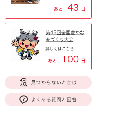
43
あと
日
第45回全国豊かな
海づくり大会
詳しくはこちら！
100
あと
日
見つからないときは
よくある質問と回答