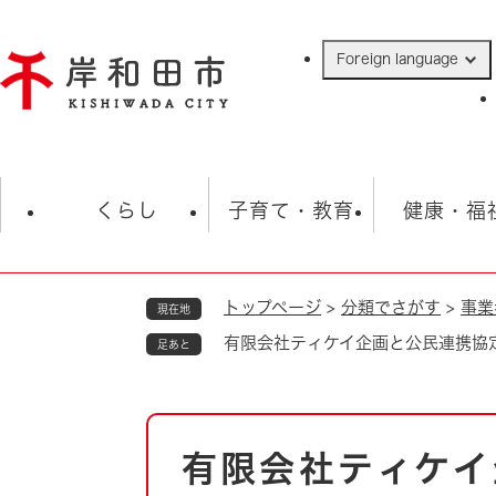
ペ
ー
Foreign language
ジ
の
先
頭
で
防災・緊急情報
救急・消防
ハ
す
くらし
子育て・教育
健康・福
。
トップページ
>
分類でさがす
>
事業
現在地
相談
学校
住民票・戸籍
観光
福祉・
有限会社ティケイ企画と公民連携協
足あと
税金
保険・年金
歴史
ごみ・衛生・動物
救急・消防
本
有限会社ティケイ
防災・防犯
文
上水道・下水道