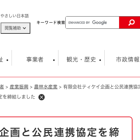
メニューを飛ばして本文へ
やさしい日本語
キーワード
検索
閲覧補助
ザードマップ
AED設置箇所
祉
事業者
観光・歴史
市政情報
者
>
産業振興
>
農林水産業
>
有限会社ティケイ企画と公民連携協
健康・生活
子育て
市の概要
入札・契約情報
観光スポット
生涯学習・スポーツ
オープンデータ
総合計画
まちづくり・協働
定を締結しました
行財政
産業振興
動画情報
人権・平和
税金
とじる
とじる
市政
環境
職員採用情報
福祉・介護
とじる
企画と公民連携協定を締
市役所・施設の案内