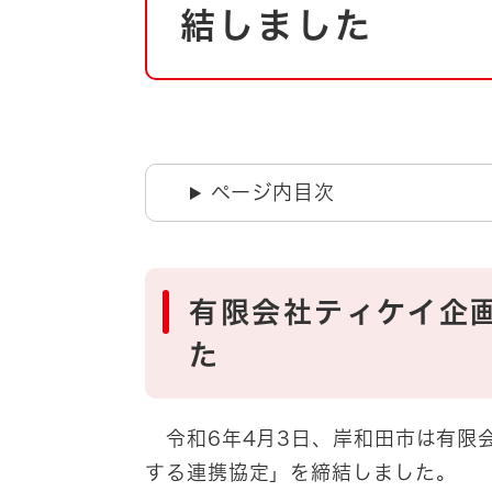
自然・環境・公園
結しました
住宅
引っ越し
おくやみ
男女共同参画
地域コミュニティ
ティア・協働
道路・河川・交通
ページ内目次
まちづくり
文化
国際交流
有限会社ティケイ企
とじる
た
令和6年4月3日、岸和田市は有限
する連携協定」を締結しました。