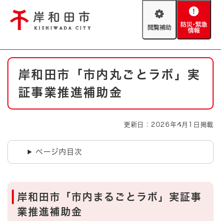
ペ
メニューを飛ばして本文へ
ー
閲
防
ジ
覧
災
の
補
・
先
助
緊
頭
Foreign language
本
急
で
防災・緊急情報
救急・消防
岸和田市「市内丸ごとラボ」実
文
情
す
報
。
証事業推進補助金
やさしい日本語
ハザードマップ
AED設置箇所
文字サイズ
拡大
標準
更新日：2026年4月1日掲載
とじる
背景色変更
白
黒
青
ページ内目次
とじる
岸和田市「市内まるごとラボ」実証事
業推進補助金