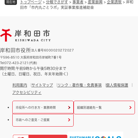
トップページ
>
分類でさがす
>
事業者
>
産業振興
>
企業誘致
>
岸和
現在地
田市「市内丸ごとラボ」実証事業推進補助金
岸和田市役所
法人番号6000020272027
〒596-8510 大阪府岸和田市岸城町7番1号
Tel:072-423-2121(代表)
開庁時間:午前9時から午後5時30分まで
（土曜日、日曜日、祝日、年末年始除く）
利用案内
サイトマップ
リンク・著作権・免責事項
個人情報保護
アクセシビリティ
市役所への行き方・業務時間
組織別連絡先一覧
市政へのご意見・ご提案