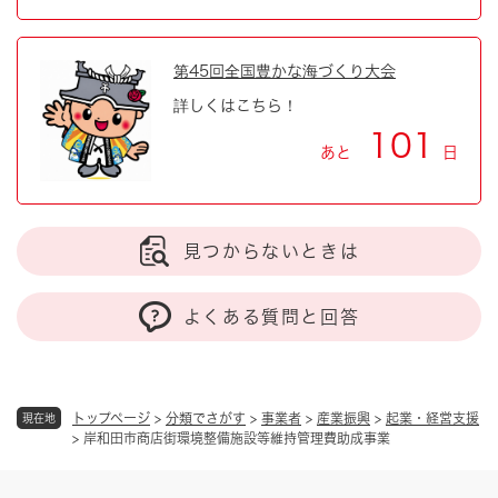
第45回全国豊かな海づくり大会
詳しくはこちら！
101
あと
日
見つからないときは
よくある質問と回答
トップページ
>
分類でさがす
>
事業者
>
産業振興
>
起業・経営支援
現在地
>
岸和田市商店街環境整備施設等維持管理費助成事業