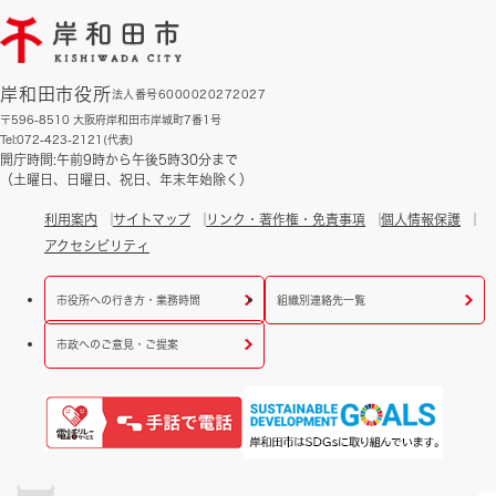
岸和田市役所
法人番号6000020272027
〒596-8510 大阪府岸和田市岸城町7番1号
Tel:072-423-2121(代表)
開庁時間:午前9時から午後5時30分まで
（土曜日、日曜日、祝日、年末年始除く）
利用案内
サイトマップ
リンク・著作権・免責事項
個人情報保護
アクセシビリティ
市役所への行き方・業務時間
組織別連絡先一覧
市政へのご意見・ご提案