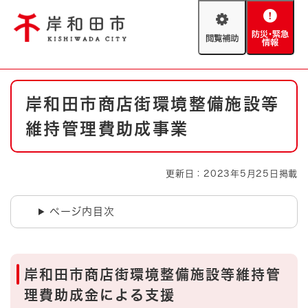
ペ
メニューを飛ばして本文へ
ー
閲
防
ジ
覧
災
の
補
・
先
助
緊
頭
Foreign language
本
急
で
防災・緊急情報
救急・消防
岸和田市商店街環境整備施設等
文
情
す
報
。
維持管理費助成事業
やさしい日本語
ハザードマップ
AED設置箇所
文字サイズ
拡大
標準
更新日：2023年5月25日掲載
とじる
背景色変更
白
黒
青
ページ内目次
とじる
岸和田市商店街環境整備施設等維持管
理費助成金による支援