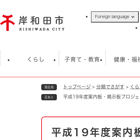
ペ
ー
Foreign language
ジ
の
先
頭
で
防災・緊急情報
救急・消防
ハ
す
くらし
子育て・教育
健康・福
。
トップページ
>
分類でさがす
>
くら
現在地
相談
学校
住民票・戸籍
観光
福祉・
平成19年度案内板・掲示板プロジェ
足あと
税金
保険・年金
歴史
ごみ・衛生・動物
救急・消防
本
平成19年度案内
防災・防犯
文
上水道・下水道