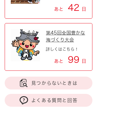
42
あと
日
第45回全国豊かな
海づくり大会
詳しくはこちら！
99
あと
日
見つからないときは
よくある質問と回答