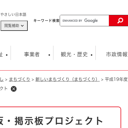
メニューを飛ばして本文へ
やさしい日本語
キーワード
検索
閲覧補助
ザードマップ
AED設置箇所
祉
事業者
観光・歴史
市政情報
し
>
まちづくり
>
新しいまちづくり（まちづくり）
>
平成19年
健康・生活
子育て
市の概要
入札・契約情報
観光スポット
生涯学習・スポーツ
オープンデータ
総合計画
まちづくり・協働
クト
行財政
産業振興
動画情報
人権・平和
税金
とじる
とじる
市政
環境
職員採用情報
福祉・介護
とじる
板・掲示板プロジェクト
市役所・施設の案内