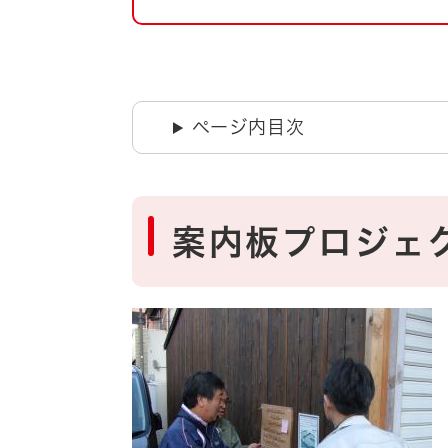
自然・環境・公園
住宅
引っ越し
おくやみ
男女共同参画
地域コミュニティ
ページ内目次
ティア・協働
道路・河川・交通
まちづくり
文化
国際交流
案内板プロジェ
とじる