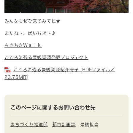
みんなもぜひ来てみてね★
またね～、ばいちき～♪
ちきちきＷａｌｋ
こころに残る景観資源発掘プロジェクト
こころに残る景観資源紹介冊子 [PDFファイル／
23.75MB]
このページに関するお問い合わせ先
まちづくり推進部
都市計画課
景観担当