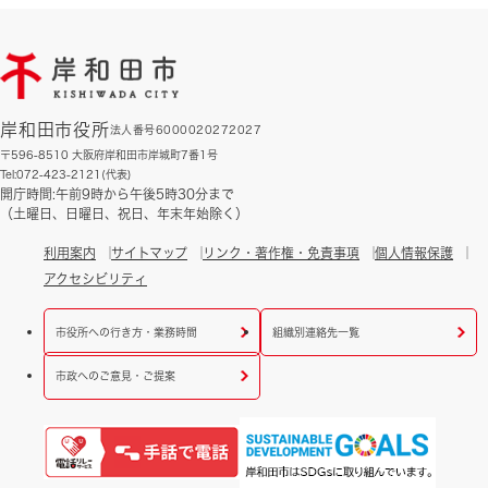
岸和田市役所
法人番号6000020272027
〒596-8510 大阪府岸和田市岸城町7番1号
Tel:072-423-2121(代表)
開庁時間:午前9時から午後5時30分まで
（土曜日、日曜日、祝日、年末年始除く）
利用案内
サイトマップ
リンク・著作権・免責事項
個人情報保護
アクセシビリティ
市役所への行き方・業務時間
組織別連絡先一覧
市政へのご意見・ご提案