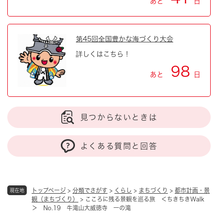
あと
日
第45回全国豊かな海づくり大会
詳しくはこちら！
98
あと
日
見つからないときは
よくある質問と回答
トップページ
>
分類でさがす
>
くらし
>
まちづくり
>
都市計画・景
現在地
観（まちづくり）
>
こころに残る景観を巡る旅 ＜ちきちきWalk
＞ No.19 牛滝山大威徳寺 一の滝