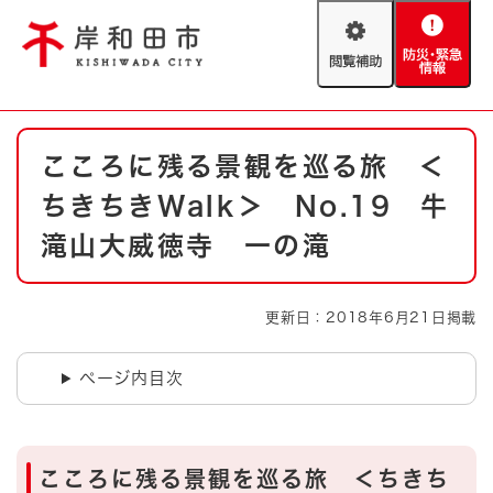
ペ
メニューを飛ばして本文へ
ー
閲
防
ジ
覧
災
の
補
・
先
助
緊
頭
Foreign language
本
急
で
防災・緊急情報
救急・消防
こころに残る景観を巡る旅 ＜
文
情
す
報
。
ちきちきWalk＞ No.19 牛
やさしい日本語
ハザードマップ
AED設置箇所
滝山大威徳寺 一の滝
文字サイズ
拡大
標準
とじる
更新日：2018年6月21日掲載
背景色変更
白
黒
青
ページ内目次
とじる
こころに残る景観を巡る旅 ＜ちきち