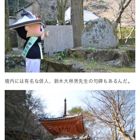
境内には有名な俳人、鈴木大林男先生の句碑もあるんだ。