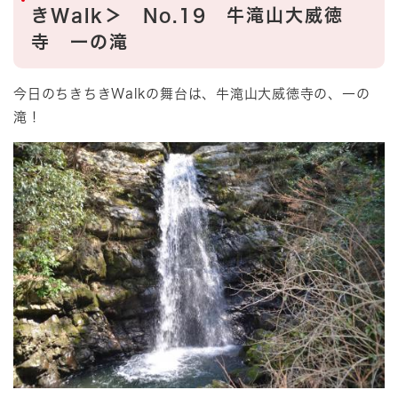
きWalk＞ No.19 牛滝山大威徳
寺 一の滝
今日のちきちきWalkの舞台は、牛滝山大威徳寺の、一の
滝！