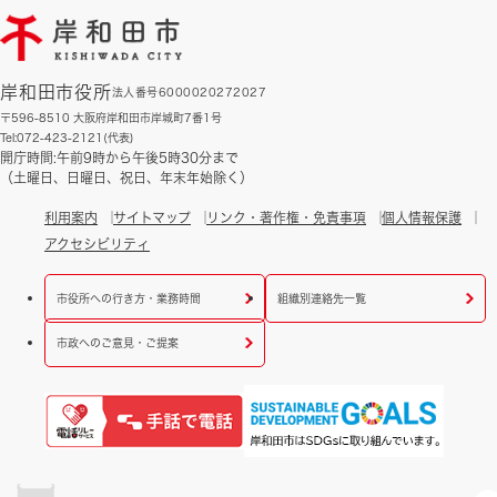
岸和田市役所
法人番号6000020272027
〒596-8510 大阪府岸和田市岸城町7番1号
Tel:072-423-2121(代表)
開庁時間:午前9時から午後5時30分まで
（土曜日、日曜日、祝日、年末年始除く）
利用案内
サイトマップ
リンク・著作権・免責事項
個人情報保護
アクセシビリティ
市役所への行き方・業務時間
組織別連絡先一覧
市政へのご意見・ご提案