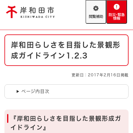
ペ
メニューを飛ばして本文へ
ー
閲
防
ジ
覧
災
の
補
・
先
助
緊
頭
Foreign language
本
急
で
防災・緊急情報
救急・消防
岸和田らしさを目指した景観形
文
情
す
報
。
成ガイドライン1.2.3
やさしい日本語
ハザードマップ
AED設置箇所
文字サイズ
拡大
標準
更新日：2017年2月16日掲載
とじる
背景色変更
白
黒
青
ページ内目次
とじる
『岸和田らしさを目指した景観形成ガ
イドライン』