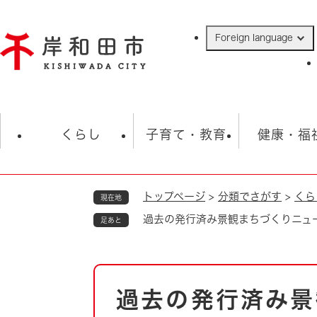
ペ
ー
Foreign language
ジ
の
先
頭
で
防災・緊急情報
救急・消防
ハ
す
くらし
子育て・教育
健康・福
。
トップページ
>
分類でさがす
>
くら
現在地
相談
学校
住民票・戸籍
観光
福祉・
過去の発行済み景観まちづくりニュ
足あと
税金
保険・年金
歴史
ごみ・衛生・動物
救急・消防
本
過去の発行済み景
防災・防犯
文
上水道・下水道