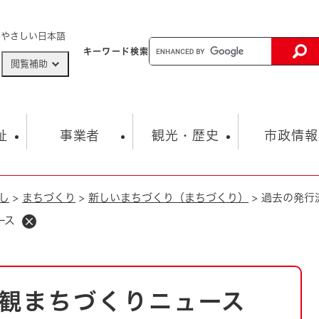
メニューを飛ばして本文へ
やさしい日本語
キーワード
検索
閲覧補助
ザードマップ
AED設置箇所
祉
事業者
観光・歴史
市政情報
し
>
まちづくり
>
新しいまちづくり（まちづくり）
>
過去の発行
健康・生活
子育て
市の概要
入札・契約情報
観光スポット
生涯学習・スポーツ
オープンデータ
総合計画
まちづくり・協働
ース
行財政
産業振興
動画情報
人権・平和
税金
とじる
とじる
市政
環境
職員採用情報
福祉・介護
とじる
観まちづくりニュース
市役所・施設の案内