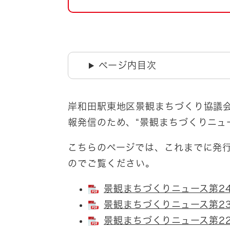
自然・環境・公園
住宅
引っ越し
おくやみ
男女共同参画
地域コミュニティ
ページ内目次
ティア・協働
道路・河川・交通
まちづくり
岸和田駅東地区景観まちづくり協議
文化
国際交流
報発信のため、“景観まちづくりニュ
こちらのページでは、これまでに発
とじる
のでご覧ください。
景観まちづくりニュース第24号
景観まちづくりニュース第23号
景観まちづくりニュース第22号