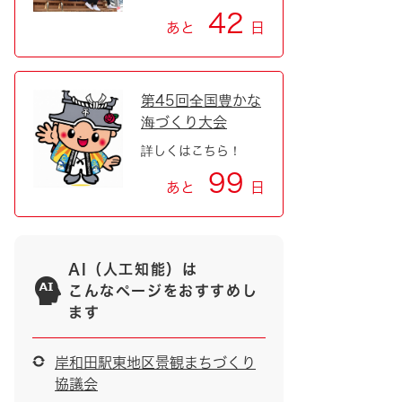
42
あと
日
第45回全国豊かな
海づくり大会
詳しくはこちら！
99
あと
日
AI（人工知能）は
こんなページをおすすめし
ます
岸和田駅東地区景観まちづくり
協議会