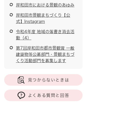
岸和田市における景観のあゆみ
岸和田市景観まちづくり【公
式】Instagram
令和4年度 地域の落書き消去活
動（4）
第7回岸和田市都市景観賞 一般
建築物等公募部門・景観まちづ
くり活動部門を募集します
見つからないときは
よくある質問と回答