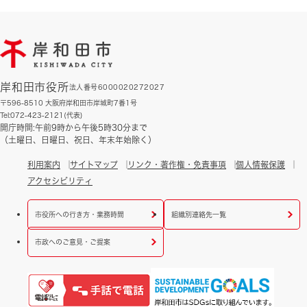
岸和田市役所
法人番号6000020272027
〒596-8510 大阪府岸和田市岸城町7番1号
Tel:072-423-2121(代表)
開庁時間:午前9時から午後5時30分まで
（土曜日、日曜日、祝日、年末年始除く）
利用案内
サイトマップ
リンク・著作権・免責事項
個人情報保護
アクセシビリティ
市役所への行き方・業務時間
組織別連絡先一覧
市政へのご意見・ご提案