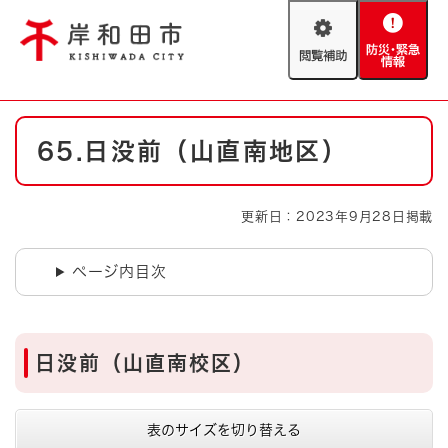
ペ
メニューを飛ばして本文へ
ー
閲
防
ジ
覧
災
の
補
・
先
助
緊
頭
Foreign language
本
急
で
防災・緊急情報
救急・消防
65.日没前（山直南地区）
文
情
す
報
。
やさしい日本語
ハザードマップ
AED設置箇所
更新日：2023年9月28日掲載
文字サイズ
拡大
標準
とじる
ページ内目次
背景色変更
白
黒
青
とじる
日没前（山直南校区）
表のサイズを切り替える