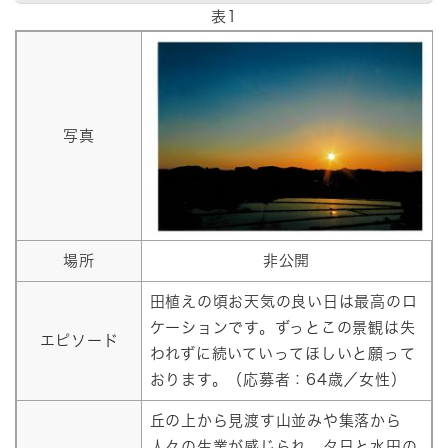
表1
写真
場所
非公開
田植えの頃お天気の良い日は最高のロ
ケーションです。ずっとこの景観は失
エピソード
われずに続いていってほしいと願って
おります。（応募者：64歳／女性）
丘の上から見渡す山並みや集落から
人々の生業が感じられ、夕日と水田の