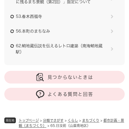
に残るまち景観（第2回）」指定について
53.春木西福寺
56.本町のまちなみ
62.蛸地蔵伝説を伝えるレトロ建築（南海蛸地蔵
駅）
見つからないときは
よくある質問と回答
トップページ
>
分類でさがす
>
くらし
>
まちづくり
>
都市計画・景
現在地
観（まちづくり）
>
65.日没前（山直南地区）