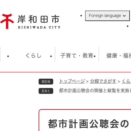
ペ
ー
Foreign language
ジ
の
先
頭
で
防災・緊急情報
救急・消防
ハ
す
くらし
子育て・教育
健康・福
。
トップページ
>
分類でさがす
>
くら
現在地
相談
学校
住民票・戸籍
観光
福祉・
都市計画公聴会の開催と縦覧を実施
足あと
税金
保険・年金
歴史
ごみ・衛生・動物
救急・消防
本
都市計画公聴会の
防災・防犯
文
上水道・下水道