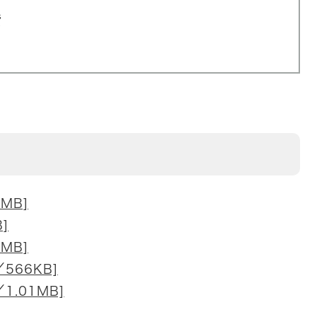
階
9
MB]
]
MB]
566KB]
1.01MB]