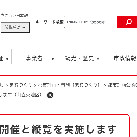
メニューを飛ばして本文へ
やさしい日本語
キーワード
検索
閲覧補助
ザードマップ
AED設置箇所
祉
事業者
観光・歴史
市政情報
し
>
まちづくり
>
都市計画・景観（まちづくり）
>
都市計画公聴
健康・生活
子育て
市の概要
入札・契約情報
観光スポット
生涯学習・スポーツ
オープンデータ
総合計画
まちづくり・協働
します（山直東地区）
行財政
産業振興
動画情報
人権・平和
税金
とじる
とじる
市政
環境
職員採用情報
福祉・介護
とじる
開催と縦覧を実施します
市役所・施設の案内