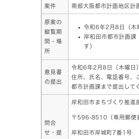
案件
南部大阪都市計画地区計
原案の
令和6年2月8日（木
縦覧期
岸和田市都市計画課
間・場
す）
所
令和6年2月8日（木曜日
意見書
住所、氏名、電話番号、
の提出
都市計画課まで提出して
岸和田市まちづくり推進
〒596-8510（専用郵
問合
せ・提
岸和田市岸城町7番1号