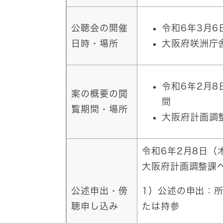
公聴会の開催
令和6年3月
日時・場所
大阪府咲洲庁
令和6年2月
案の概要の閲
間
覧期間・場所
大阪府計画調
令和6年2月8日（
大阪府計画調整課
公述申出・傍
1）公述の申出：
聴申し込み
たは持参