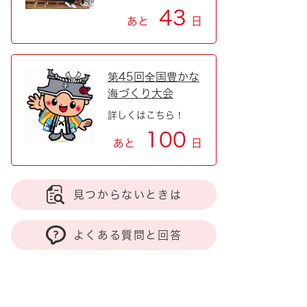
43
あと
日
第45回全国豊かな
海づくり大会
詳しくはこちら！
100
あと
日
見つからないときは
よくある質問と回答