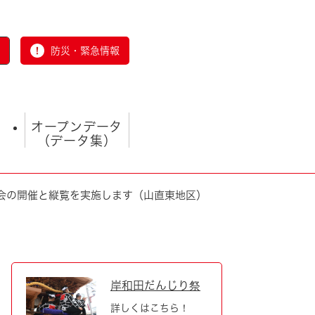
防災・緊急情報
オープンデータ
（データ集）
会の開催と縦覧を実施します（山直東地区）
とじる
岸和田だんじり祭
詳しくはこちら！