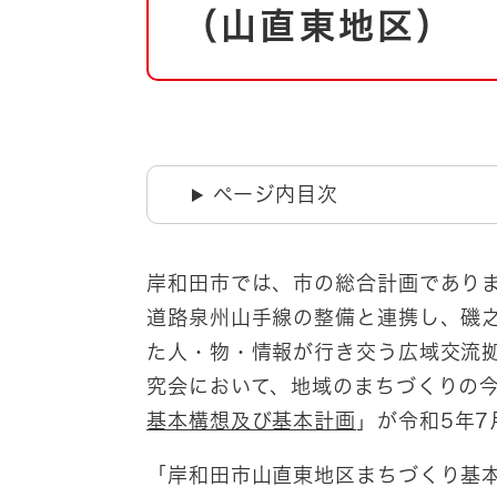
自然・環境・公園
（山直東地区）
住宅
引っ越し
おくやみ
男女共同参画
地域コミュニティ
ティア・協働
道路・河川・交通
ページ内目次
まちづくり
文化
国際交流
岸和田市では、市の総合計画であり
道路泉州山手線の整備と連携し、磯
とじる
た人・物・情報が行き交う広域交流
究会において、地域のまちづくりの
基本構想及び基本計画
」が令和5年7
「岸和田市山直東地区まちづくり基