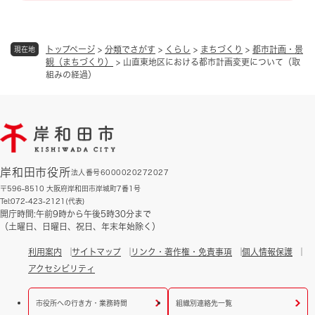
トップページ
>
分類でさがす
>
くらし
>
まちづくり
>
都市計画・景
現在地
観（まちづくり）
>
山直東地区における都市計画変更について（取
組みの経過）
岸和田市役所
法人番号6000020272027
〒596-8510 大阪府岸和田市岸城町7番1号
Tel:072-423-2121(代表)
開庁時間:午前9時から午後5時30分まで
（土曜日、日曜日、祝日、年末年始除く）
利用案内
サイトマップ
リンク・著作権・免責事項
個人情報保護
アクセシビリティ
市役所への行き方・業務時間
組織別連絡先一覧