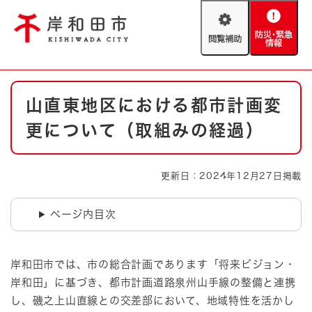
ペ
メニューを飛ばして本文へ
ー
閲
防
ジ
覧
災
の
補
・
先
助
緊
頭
Foreign language
本
急
で
防災・緊急情報
救急・消防
山直東地区における都市計画変
文
情
す
報
。
更について（取組みの経過）
やさしい日本語
ハザードマップ
AED設置箇所
文字サイズ
拡大
標準
更新日：2024年12月27日掲載
とじる
背景色変更
白
黒
青
ページ内目次
とじる
岸和田市では、市の総合計画であります「将来ビジョン・
岸和田」に基づき、都市計画道路泉州山手線の整備と連携
し、磯之上山直線との交差部において、地域特性を活かし