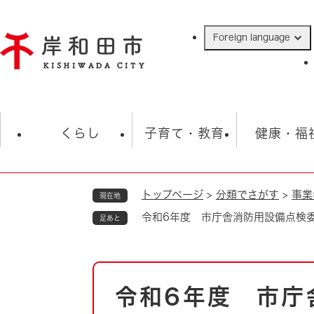
ペ
ー
Foreign language
ジ
の
先
頭
で
防災・緊急情報
救急・消防
ハ
す
くらし
子育て・教育
健康・福
。
トップページ
>
分類でさがす
>
事業
現在地
相談
学校
住民票・戸籍
観光
福祉・
令和6年度 市庁舎消防用設備点検
足あと
税金
保険・年金
歴史
ごみ・衛生・動物
救急・消防
本
令和6年度 市
防災・防犯
文
上水道・下水道