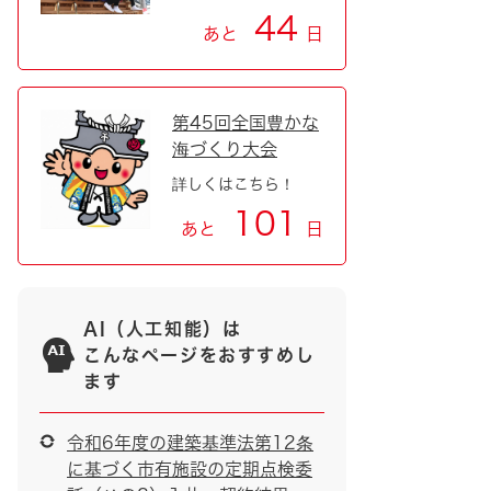
44
あと
日
第45回全国豊かな
海づくり大会
詳しくはこちら！
101
あと
日
AI（人工知能）は
こんなページをおすすめし
ます
令和6年度の建築基準法第12条
に基づく市有施設の定期点検委