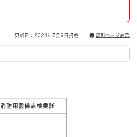
とじる
とじる
・ボラン
更新日：2024年7月9日掲載
印刷ページ表示
舎消防用設備点検委託