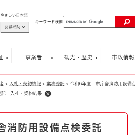
メニューを飛ばして本文へ
やさしい日本語
キーワード
検索
閲覧補助
ザードマップ
AED設置箇所
祉
事業者
観光・歴史
市政情報
者
>
入札・契約情報
>
業務委託
>
令和6年度 市庁舎消防用設備
健康・生活
子育て
市の概要
入札・契約情報
観光スポット
生涯学習・スポーツ
オープンデータ
総合計画
まちづくり・協働
委託 入札・契約結果
行財政
産業振興
動画情報
人権・平和
税金
とじる
とじる
市政
環境
職員採用情報
福祉・介護
とじる
庁舎消防用設備点検委託
市役所・施設の案内