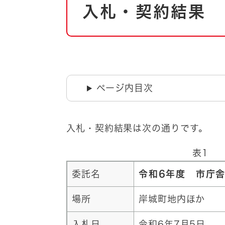
自然・環境・公園
入札・契約結果
住宅
引っ越し
おくやみ
男女共同参画
地域コミュニティ
ティア・協働
道路・河川・交通
ページ内目次
まちづくり
文化
国際交流
入札・契約結果は次の通りです。
とじる
表1
委託名
令和6年度 市庁
場所
岸城町地内ほか
入札日
令和6年7月5日