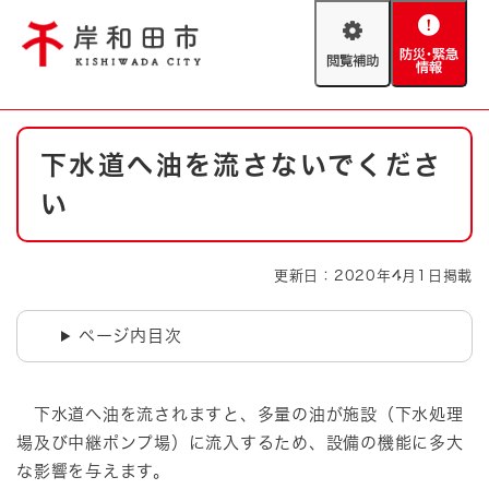
ペ
メニューを飛ばして本文へ
ー
閲
防
ジ
覧
災
の
補
・
先
助
緊
頭
Foreign language
本
急
で
防災・緊急情報
救急・消防
下水道へ油を流さないでくださ
文
情
す
報
。
い
やさしい日本語
ハザードマップ
AED設置箇所
文字サイズ
拡大
標準
更新日：2020年4月1日掲載
とじる
背景色変更
白
黒
青
ページ内目次
とじる
下水道へ油を流されますと、多量の油が施設（下水処理
場及び中継ポンプ場）に流入するため、設備の機能に多大
な影響を与えます。