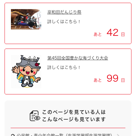
岸和田だんじり祭
詳しくはこちら！
42
あと
日
第45回全国豊かな海づくり大会
詳しくはこちら！
99
あと
日
このページを見ている人は
こんなページも見ています
公民館・青少年会館一覧（生涯学習部生涯学習課）