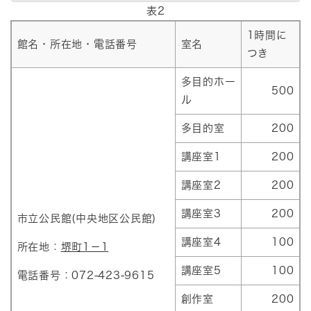
表2
1時間に
館名・所在地・電話番号
室名
つき
多目的ホー
500
ル
多目的室
200
講座室1
200
講座室2
200
講座室3
200
市立公民館(中央地区公民館)
講座室4
100
所在地：
堺町1－1
講座室5
100
電話番号：072-423-9615
創作室
200