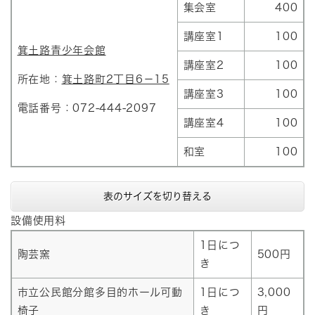
集会室
400
講座室1
100
箕土路青少年会館
講座室2
100
所在地：
箕土路町2丁目6－15
講座室3
100
電話番号：072-444-2097
講座室4
100
和室
100
表のサイズを切り替える
設備使用料
1日につ
陶芸窯
500円
き
市立公民館分館多目的ホール可動
1日につ
3,000
椅子
き
円