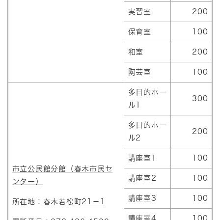
実習室
200
保育室
100
和室
200
陶芸室
100
多目的ホー
300
ル1
多目的ホー
200
ル2
講座室1
100
市立公民館分館（春木市民セ
講座室2
100
ンター）
講座室3
100
所在地：
春木若松町21－1
講座室4
100