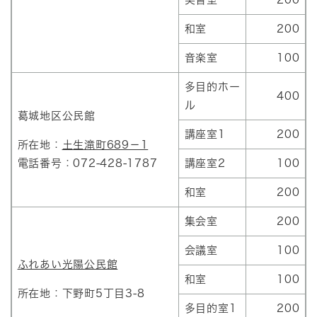
和室
200
音楽室
100
多目的ホー
400
ル
葛城地区公民館
講座室1
200
所在地：
土生滝町689－1
電話番号：072-428-1787
講座室2
100
和室
200
集会室
200
会議室
100
ふれあい光陽公民館
和室
100
所在地：下野町5丁目3-8
多目的室1
200