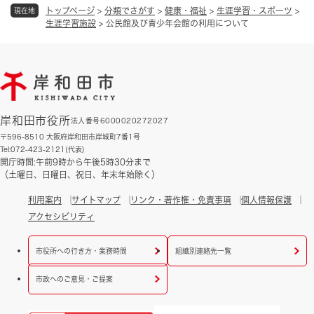
トップページ
>
分類でさがす
>
健康・福祉
>
生涯学習・スポーツ
>
現在地
生涯学習施設
>
公民館及び青少年会館の利用について
岸和田市役所
法人番号6000020272027
〒596-8510 大阪府岸和田市岸城町7番1号
Tel:072-423-2121(代表)
開庁時間:午前9時から午後5時30分まで
（土曜日、日曜日、祝日、年末年始除く）
利用案内
サイトマップ
リンク・著作権・免責事項
個人情報保護
アクセシビリティ
市役所への行き方・業務時間
組織別連絡先一覧
市政へのご意見・ご提案