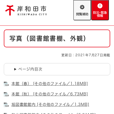
ペ
メニューを飛ばして本文へ
ー
閲
防
ジ
覧
災
の
補
・
先
助
緊
頭
Foreign language
本
急
で
防災・緊急情報
救急・消防
写真（図書館書棚、外観）
文
情
す
報
。
やさしい日本語
ハザードマップ
AED設置箇所
更新日：2021年7月27日掲載
文字サイズ
拡大
標準
とじる
ページ内目次
背景色変更
白
黒
青
本館（春） [その他のファイル／1.18MB]
とじる
本館（秋） [その他のファイル／6.73MB]
旭図書館館内 [その他のファイル／1.3MB]