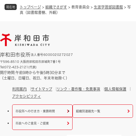
トップページ
>
組織でさがす
>
教育委員会
>
生涯学習部図書館
>
写
現在地
真（図書館書棚、外観）
岸和田市役所
法人番号6000020272027
〒596-8510 大阪府岸和田市岸城町7番1号
Tel:072-423-2121(代表)
開庁時間:午前9時から午後5時30分まで
（土曜日、日曜日、祝日、年末年始除く）
利用案内
サイトマップ
リンク・著作権・免責事項
個人情報保護
アクセシビリティ
市役所への行き方・業務時間
組織別連絡先一覧
市政へのご意見・ご提案