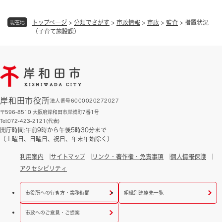
トップページ
>
分類でさがす
>
市政情報
>
市政
>
監査
>
措置状況
現在地
（子育て施設課）
岸和田市役所
法人番号6000020272027
〒596-8510 大阪府岸和田市岸城町7番1号
Tel:072-423-2121(代表)
開庁時間:午前9時から午後5時30分まで
（土曜日、日曜日、祝日、年末年始除く）
利用案内
サイトマップ
リンク・著作権・免責事項
個人情報保護
アクセシビリティ
市役所への行き方・業務時間
組織別連絡先一覧
市政へのご意見・ご提案