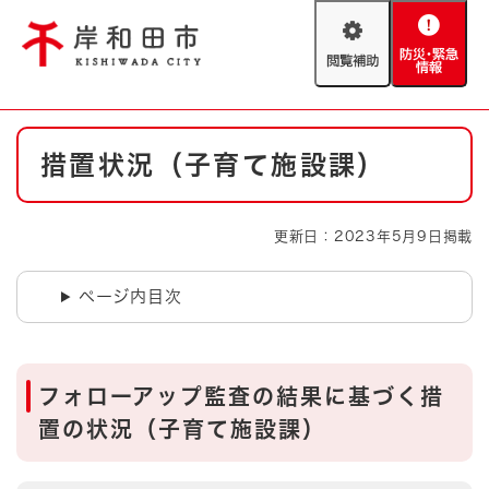
ペ
メニューを飛ばして本文へ
ー
閲
防
ジ
覧
災
の
補
・
先
助
緊
頭
Foreign language
本
急
で
防災・緊急情報
救急・消防
措置状況（子育て施設課）
文
情
す
報
。
やさしい日本語
ハザードマップ
AED設置箇所
更新日：2023年5月9日掲載
文字サイズ
拡大
標準
とじる
ページ内目次
背景色変更
白
黒
青
とじる
フォローアップ監査の結果に基づく措
置の状況（子育て施設課）