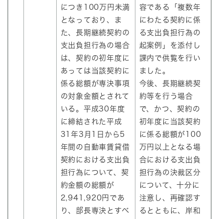
につき100万円未満
容である「複数年
となっており、ま
にわたる契約に係
た、長期継続契約の
る支出負担行為の
支出負担行為の場合
起案例」を添付し
は、契約の初年度に
課内で供覧を行い
あっては当該契約に
ました。
係る総額が専決事項
今後、長期継続契
の対象金額とされて
約等を行う場合
いる。平成30年度
で、かつ、契約の
に締結された平成
初年度に当該契約
31年3月1日から5
に係る総額が100
年間の自動車賃貸借
万円以上となる場
契約における支出負
合における支出負
担行為について、契
担行為の決裁区分
約金額の総額が
について、十分に
2,941,920円であ
注意し、再確認す
り、部長専決とすべ
るとともに、岸和