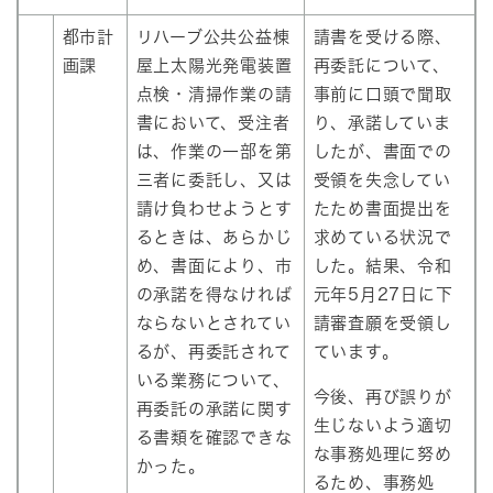
都市計
リハーブ公共公益棟
請書を受ける際、
画課
屋上太陽光発電装置
再委託について、
点検・清掃作業の請
事前に口頭で聞取
書において、受注者
り、承諾していま
は、作業の一部を第
したが、書面での
三者に委託し、又は
受領を失念してい
請け負わせようとす
たため書面提出を
るときは、あらかじ
求めている状況で
め、書面により、市
した。結果、令和
の承諾を得なければ
元年5月27日に下
ならないとされてい
請審査願を受領し
るが、再委託されて
ています。
いる業務について、
今後、再び誤りが
再委託の承諾に関す
生じないよう適切
る書類を確認できな
な事務処理に努め
かった。
るため、事務処