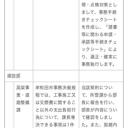
理・点検対策とし
まして、事務手続
きチェックシート
を作成し、「請書
等に関わる申請・
承諾等手続きチェ
ックシート」によ
り、適正・確実に
事務執行します。
建設部
高架事
岸和田市事務決裁規
当該契約につい
業・道
程では、工事施工又
て、所管課から部
路整備
は交際費に関するこ
長に報告を行い、
課
と以外の支出負担行
部長が内容につい
為について、課長専
て確認をしまし
決できる事項は1件
た。また、指摘内