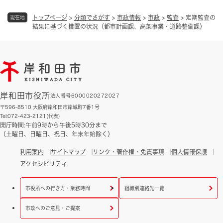
トップページ
>
分類でさがす
>
市政情報
>
市政
>
監査
>
定期監査の
現在地
結果に基づく措置の状況（都市計画課、高架事業・道路整備課）
岸和田市役所
法人番号6000020272027
〒596-8510 大阪府岸和田市岸城町7番1号
Tel:072-423-2121(代表)
開庁時間:午前9時から午後5時30分まで
（土曜日、日曜日、祝日、年末年始除く）
利用案内
サイトマップ
リンク・著作権・免責事項
個人情報保護
アクセシビリティ
市役所への行き方・業務時間
組織別連絡先一覧
市政へのご意見・ご提案