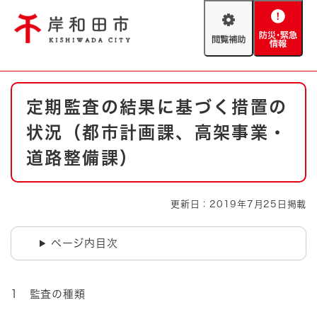
ペ
メニューを飛ばして本文へ
ー
閲
防
ジ
覧
災
の
補
・
先
助
緊
頭
Foreign language
本
急
で
防災・緊急情報
救急・消防
定期監査の結果に基づく措置の
文
情
す
報
。
状況（都市計画課、高架事業・
やさしい日本語
ハザードマップ
AED設置箇所
道路整備課）
文字サイズ
拡大
標準
とじる
更新日：2019年7月25日掲載
背景色変更
白
黒
青
ページ内目次
とじる
1 監査の種類