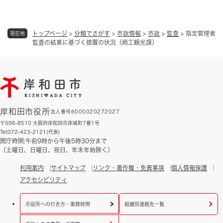
トップページ
>
分類でさがす
>
市政情報
>
市政
>
監査
>
指定管理者
現在地
監査の結果に基づく措置の状況（商工観光課）
岸和田市役所
法人番号6000020272027
〒596-8510 大阪府岸和田市岸城町7番1号
Tel:072-423-2121(代表)
開庁時間:午前9時から午後5時30分まで
（土曜日、日曜日、祝日、年末年始除く）
利用案内
サイトマップ
リンク・著作権・免責事項
個人情報保護
アクセシビリティ
市役所への行き方・業務時間
組織別連絡先一覧