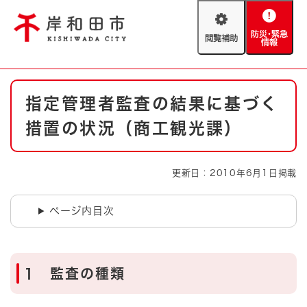
ペ
メニューを飛ばして本文へ
ー
閲
防
ジ
覧
災
の
補
・
先
助
緊
頭
Foreign language
本
急
で
防災・緊急情報
救急・消防
指定管理者監査の結果に基づく
文
情
す
報
。
措置の状況（商工観光課）
やさしい日本語
ハザードマップ
AED設置箇所
文字サイズ
拡大
標準
更新日：2010年6月1日掲載
とじる
背景色変更
白
黒
青
ページ内目次
とじる
1 監査の種類