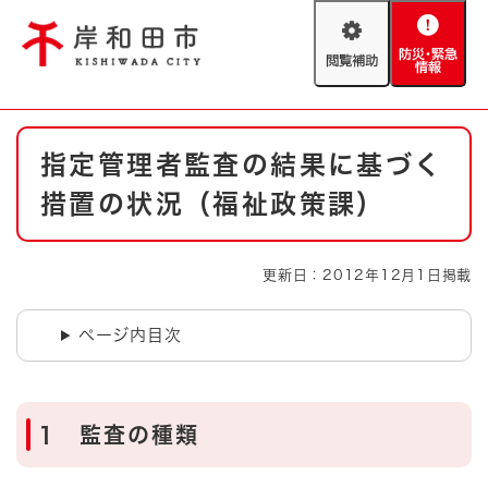
ペ
メニューを飛ばして本文へ
ー
閲
防
ジ
覧
災
の
補
・
先
助
緊
頭
Foreign language
本
急
で
防災・緊急情報
救急・消防
指定管理者監査の結果に基づく
文
情
す
報
。
措置の状況（福祉政策課）
やさしい日本語
ハザードマップ
AED設置箇所
文字サイズ
拡大
標準
更新日：2012年12月1日掲載
とじる
背景色変更
白
黒
青
ページ内目次
とじる
1 監査の種類