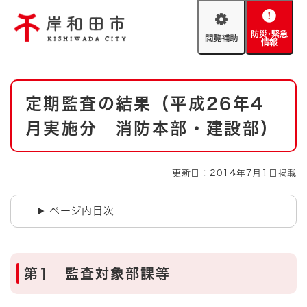
ペ
メニューを飛ばして本文へ
ー
閲
防
ジ
覧
災
の
補
・
先
助
緊
頭
Foreign language
本
急
で
防災・緊急情報
救急・消防
定期監査の結果（平成26年4
文
情
す
報
。
月実施分 消防本部・建設部）
やさしい日本語
ハザードマップ
AED設置箇所
文字サイズ
拡大
標準
更新日：2014年7月1日掲載
とじる
背景色変更
白
黒
青
ページ内目次
とじる
第1 監査対象部課等