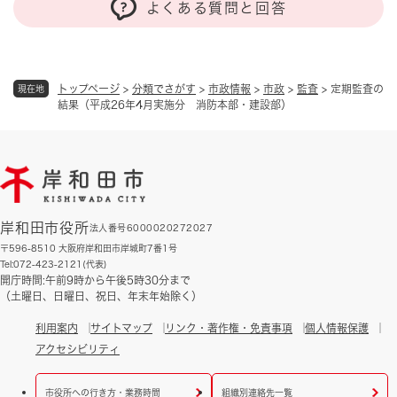
よくある質問と回答
トップページ
>
分類でさがす
>
市政情報
>
市政
>
監査
>
定期監査の
現在地
結果（平成26年4月実施分 消防本部・建設部）
岸和田市役所
法人番号6000020272027
〒596-8510 大阪府岸和田市岸城町7番1号
Tel:072-423-2121(代表)
開庁時間:午前9時から午後5時30分まで
（土曜日、日曜日、祝日、年末年始除く）
利用案内
サイトマップ
リンク・著作権・免責事項
個人情報保護
アクセシビリティ
市役所への行き方・業務時間
組織別連絡先一覧