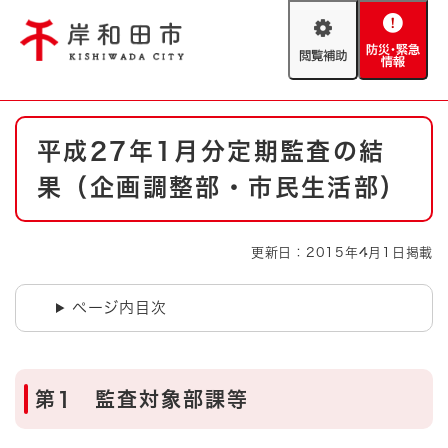
ペ
メニューを飛ばして本文へ
ー
閲
防
ジ
覧
災
の
補
・
先
助
緊
頭
Foreign language
本
急
で
防災・緊急情報
救急・消防
平成27年1月分定期監査の結
文
情
す
報
。
果（企画調整部・市民生活部）
やさしい日本語
ハザードマップ
AED設置箇所
文字サイズ
拡大
標準
更新日：2015年4月1日掲載
とじる
背景色変更
白
黒
青
ページ内目次
とじる
第1 監査対象部課等