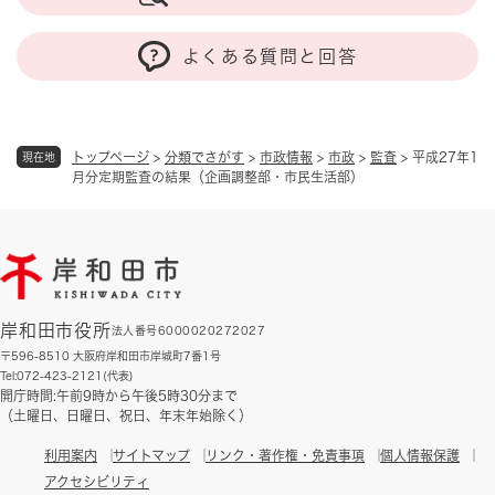
よくある質問と回答
トップページ
>
分類でさがす
>
市政情報
>
市政
>
監査
>
平成27年1
現在地
月分定期監査の結果（企画調整部・市民生活部）
岸和田市役所
法人番号6000020272027
〒596-8510 大阪府岸和田市岸城町7番1号
Tel:072-423-2121(代表)
開庁時間:午前9時から午後5時30分まで
（土曜日、日曜日、祝日、年末年始除く）
利用案内
サイトマップ
リンク・著作権・免責事項
個人情報保護
アクセシビリティ