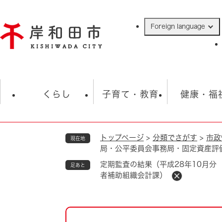
ペ
ー
Foreign language
ジ
の
先
頭
で
防災・緊急情報
救急・消防
ハ
す
くらし
子育て・教育
健康・福
。
トップページ
>
分類でさがす
>
市政
現在地
相談
学校
住民票・戸籍
観光
福祉・
局・公平委員会事務局・固定資産評
税金
保険・年金
歴史
定期監査の結果（平成28年10月
足あと
者補助組織会計課）
ごみ・衛生・動物
救急・消防
防災・防犯
上水道・下水道
本