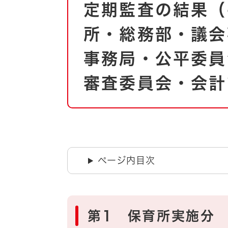
定期監査の結果（
文
自然・環境・公園
住宅
所・総務部・議会
引っ越し
おくやみ
男女共同参画
地域コミュニティ
事務局・公平委員
ティア・協働
審査委員会・会計
道路・河川・交通
まちづくり
文化
国際交流
とじる
ページ内目次
第1 保育所実施分