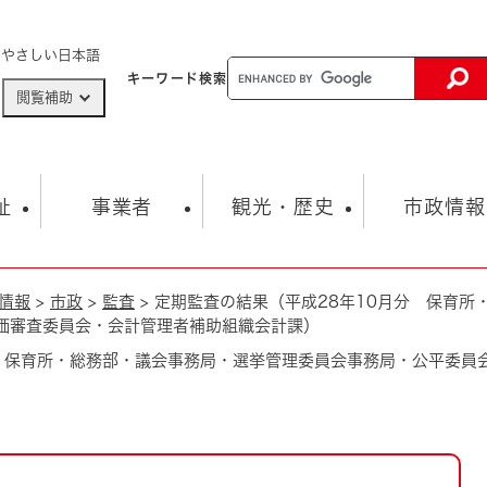
メニューを飛ばして本文へ
やさしい日本語
キーワード
検索
閲覧補助
ザードマップ
AED設置箇所
祉
事業者
観光・歴史
市政情報
情報
>
市政
>
監査
>
定期監査の結果（平成28年10月分 保育所
健康・生活
子育て
市の概要
入札・契約情報
観光スポット
生涯学習・スポーツ
オープンデータ
総合計画
まちづくり・協働
価審査委員会・会計管理者補助組織会計課）
行財政
産業振興
動画情報
人権・平和
税金
分 保育所・総務部・議会事務局・選挙管理委員会事務局・公平委員
とじる
とじる
市政
環境
職員採用情報
福祉・介護
とじる
市役所・施設の案内