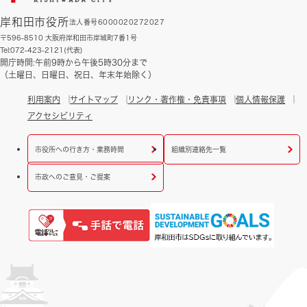
岸和田市役所
法人番号6000020272027
〒596-8510 大阪府岸和田市岸城町7番1号
Tel:072-423-2121(代表)
開庁時間:午前9時から午後5時30分まで
（土曜日、日曜日、祝日、年末年始除く）
利用案内
サイトマップ
リンク・著作権・免責事項
個人情報保護
アクセシビリティ
市役所への行き方・業務時間
組織別連絡先一覧
市政へのご意見・ご提案