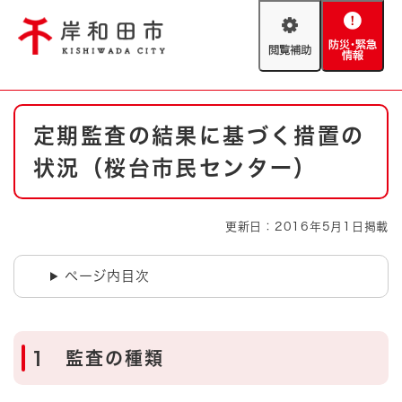
ペ
メニューを飛ばして本文へ
ー
閲
防
ジ
覧
災
の
補
・
先
助
緊
頭
Foreign language
本
急
で
防災・緊急情報
救急・消防
定期監査の結果に基づく措置の
文
情
す
報
。
状況（桜台市民センター）
やさしい日本語
ハザードマップ
AED設置箇所
文字サイズ
拡大
標準
更新日：2016年5月1日掲載
とじる
背景色変更
白
黒
青
ページ内目次
とじる
1 監査の種類