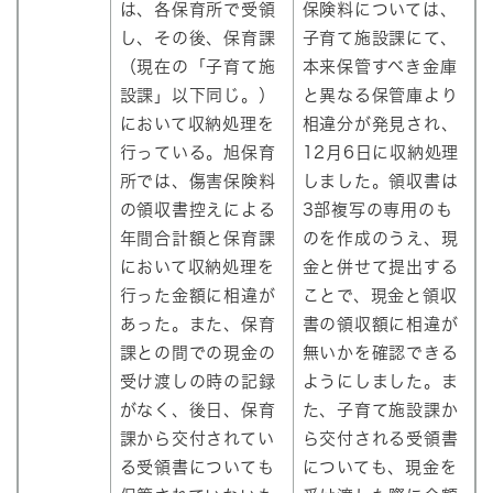
は、各保育所で受領
保険料については、
し、その後、保育課
子育て施設課にて、
（現在の「子育て施
本来保管すべき金庫
設課」以下同じ。）
と異なる保管庫より
において収納処理を
相違分が発見され、
行っている。旭保育
12月6日に収納処理
所では、傷害保険料
しました。領収書は
の領収書控えによる
3部複写の専用のも
年間合計額と保育課
のを作成のうえ、現
において収納処理を
金と併せて提出する
行った金額に相違が
ことで、現金と領収
あった。また、保育
書の領収額に相違が
課との間での現金の
無いかを確認できる
受け渡しの時の記録
ようにしました。ま
がなく、後日、保育
た、子育て施設課か
課から交付されてい
ら交付される受領書
る受領書についても
についても、現金を