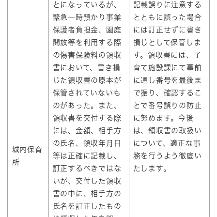
とになっているが、
記載誤りに注意する
緊急一時預かり事業
とともに誤った場合
保護者負担金、園庭
には訂正せずに書き
開放等を利用する際
損じとして保管しま
の傷害保険料の領収
す。領収書には、子
書において、書き損
育て施設課にて事前
じた領収書の原本が
に通し番号を最後ま
保管されていないも
で振り、確認するこ
のがあった。また、
とで番号誤りの防止
領収書を交付する際
に努めます。今後
には、金額、相手方
は、領収書の取扱い
の氏名、領収年月日
について、適正な事
城内保育
等は正確に記載し、
務を行うよう徹底い
所
訂正するべきではな
たします。
いが、交付した領収
書の中に、相手方の
氏名を訂正したもの