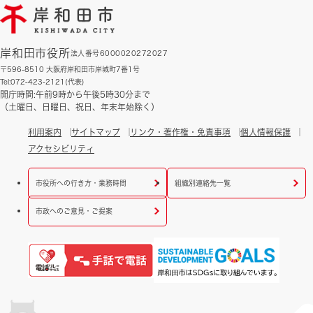
岸和田市役所
法人番号6000020272027
〒596-8510 大阪府岸和田市岸城町7番1号
Tel:072-423-2121(代表)
開庁時間:午前9時から午後5時30分まで
（土曜日、日曜日、祝日、年末年始除く）
利用案内
サイトマップ
リンク・著作権・免責事項
個人情報保護
アクセシビリティ
市役所への行き方・業務時間
組織別連絡先一覧
市政へのご意見・ご提案