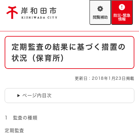
ペ
メニューを飛ばして本文へ
ー
閲
防
ジ
覧
災
の
補
・
先
助
緊
頭
Foreign language
本
急
で
防災・緊急情報
救急・消防
定期監査の結果に基づく措置の
文
情
す
報
。
状況（保育所）
やさしい日本語
ハザードマップ
AED設置箇所
文字サイズ
拡大
標準
更新日：2018年1月23日掲載
とじる
背景色変更
白
黒
青
ページ内目次
とじる
1 監査の種類
定期監査