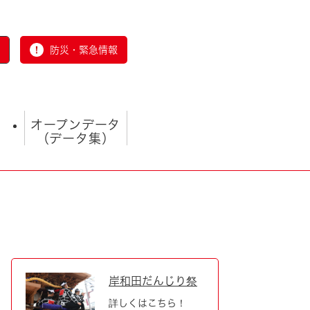
防災・緊急情報
オープンデータ
（データ集）
とじる
岸和田だんじり祭
詳しくはこちら！