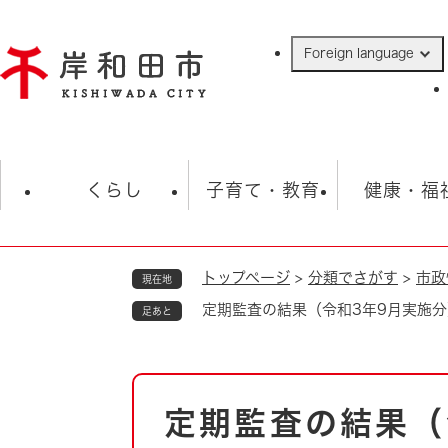
ペ
ー
Foreign language
ジ
の
先
頭
で
防災・緊急情報
救急・消防
ハ
す
くらし
子育て・教育
健康・福
。
トップページ
>
分類でさがす
>
市政
現在地
相談
学校
住民票・戸籍
観光
福祉・
定期監査の結果（令和3年9月実施分
足あと
税金
保険・年金
歴史
ごみ・衛生・動物
救急・消防
本
定期監査の結果（
防災・防犯
文
上水道・下水道