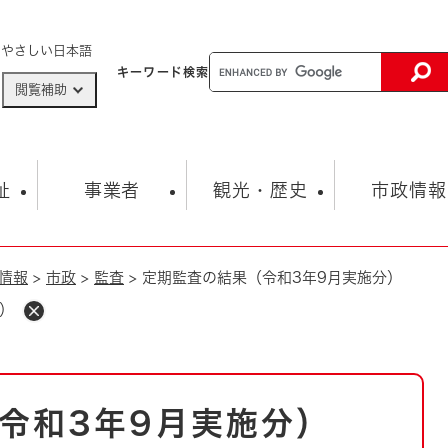
メニューを飛ばして本文へ
やさしい日本語
キーワード
検索
閲覧補助
ザードマップ
AED設置箇所
祉
事業者
観光・歴史
市政情報
情報
>
市政
>
監査
>
定期監査の結果（令和3年9月実施分）
健康・生活
子育て
市の概要
入札・契約情報
観光スポット
生涯学習・スポーツ
オープンデータ
総合計画
まちづくり・協働
）
行財政
産業振興
動画情報
人権・平和
税金
とじる
とじる
市政
環境
職員採用情報
福祉・介護
とじる
令和3年9月実施分）
市役所・施設の案内