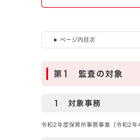
自然・環境・公園
住宅
引っ越し
おくやみ
男女共同参画
地域コミュニティ
ページ内目次
ティア・協働
道路・河川・交通
まちづくり
文化
国際交流
第1 監査の対象
とじる
1 対象事務
令和2年度保育所事務事業（令和2年4