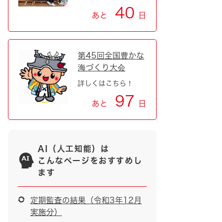
40
あと
日
第45回全国豊かな
海づくり大会
詳しくはこちら！
97
あと
日
AI（人工知能）は
こんなページをおすすめし
ます
定期監査の結果（令和3年12月
実施分）