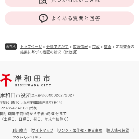
よくある質問と回答
トップページ
>
分類でさがす
>
市政情報
>
市政
>
監査
>
定期監査の
現在地
結果に基づく措置の状況（財政課）
岸和田市役所
法人番号6000020272027
〒596-8510 大阪府岸和田市岸城町7番1号
Tel:072-423-2121(代表)
開庁時間:午前9時から午後5時30分まで
（土曜日、日曜日、祝日、年末年始除く）
利用案内
サイトマップ
リンク・著作権・免責事項
個人情報保護
アクセシビリティ