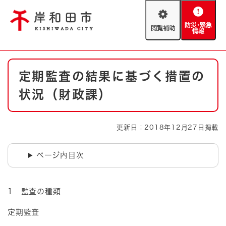
ペ
メニューを飛ばして本文へ
ー
閲
防
ジ
覧
災
の
補
・
先
助
緊
頭
Foreign language
本
急
で
防災・緊急情報
救急・消防
定期監査の結果に基づく措置の
文
情
す
報
。
状況（財政課）
やさしい日本語
ハザードマップ
AED設置箇所
文字サイズ
拡大
標準
更新日：2018年12月27日掲載
とじる
背景色変更
白
黒
青
ページ内目次
とじる
1 監査の種類
定期監査