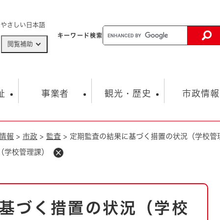
メニューを飛ばして本文へ
やさしい日本語
キーワード
検索
閲覧補助
ザードマップ
AED設置箇所
祉
事業者
観光・歴史
市政情報
情報
>
市政
>
監査
>
定期監査の結果に基づく措置の状況（学校管
健康・生活
子育て
市の概要
入札・契約情報
観光スポット
生涯学習・スポーツ
オープンデータ
総合計画
まちづくり・協働
（学校管理課）
行財政
産業振興
動画情報
人権・平和
税金
とじる
とじる
市政
環境
職員採用情報
福祉・介護
とじる
基づく措置の状況（学校
市役所・施設の案内