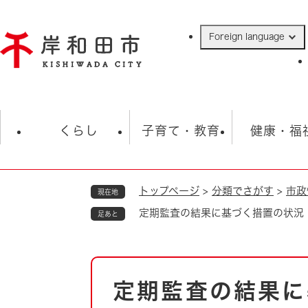
ペ
ー
Foreign language
ジ
の
先
頭
で
防災・緊急情報
救急・消防
ハ
す
くらし
子育て・教育
健康・福
。
トップページ
>
分類でさがす
>
市政
現在地
相談
学校
住民票・戸籍
観光
福祉・
定期監査の結果に基づく措置の状況
足あと
税金
保険・年金
歴史
ごみ・衛生・動物
救急・消防
本
定期監査の結果に
防災・防犯
文
上水道・下水道