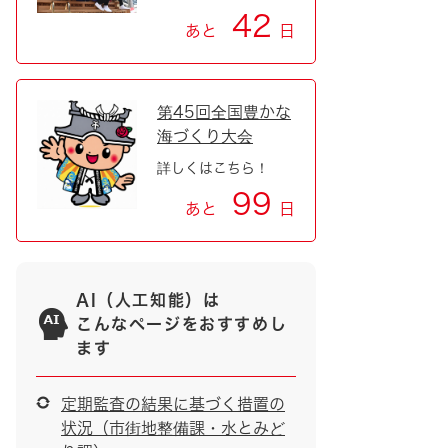
42
あと
日
第45回全国豊かな
海づくり大会
詳しくはこちら！
99
あと
日
AI（人工知能）は
こんなページをおすすめし
ます
定期監査の結果に基づく措置の
状況（市街地整備課・水とみど