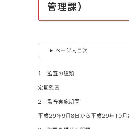
自然・環境・公園
管理課）
住宅
引っ越し
おくやみ
男女共同参画
地域コミュニティ
ティア・協働
道路・河川・交通
ページ内目次
まちづくり
文化
国際交流
1 監査の種類
とじる
定期監査
2 監査実施期間
平成29年9月8日から平成29年10月