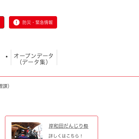
防災・緊急情報
オープンデータ
（データ集）
理課）
とじる
岸和田だんじり祭
詳しくはこちら！