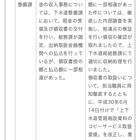
整備課
金の収入事務につい
額に一部相違があっ
ては、下水道整備課
た件については、徹
において、現金の受
底した内部調査を実
領及び領収書の交付
施し、相違点の検証
を行い、総務課が調
を行い領収の確認が
定、出納取扱金融機
取れましたので、上
関への払込を行って
下水道局総務課にて
いるが、領収書控の
適切に収納処理を行
額と払込額に一部相
いました。
違があった。
領収書の取扱いにつ
いて、担当職員に周
知徹底するととも
に、平成30年6月
14日付けで「上下
水道管路施設資料の
コピーサービス取扱
要領」を改正し、業