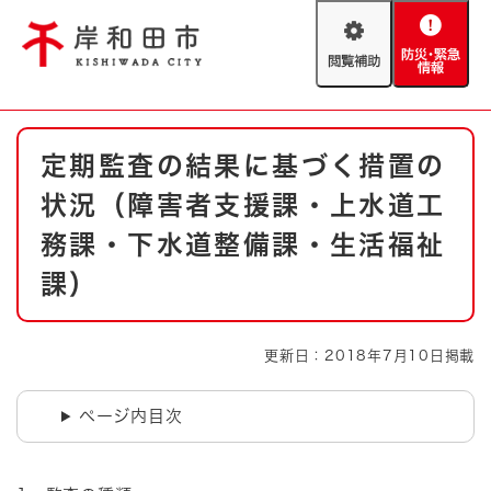
ペ
メニューを飛ばして本文へ
ー
閲
防
ジ
覧
災
の
補
・
先
助
緊
頭
Foreign language
本
急
で
防災・緊急情報
救急・消防
定期監査の結果に基づく措置の
文
情
す
報
。
状況（障害者支援課・上水道工
やさしい日本語
ハザードマップ
AED設置箇所
務課・下水道整備課・生活福祉
文字サイズ
拡大
標準
課）
とじる
背景色変更
白
黒
青
更新日：2018年7月10日掲載
とじる
ページ内目次