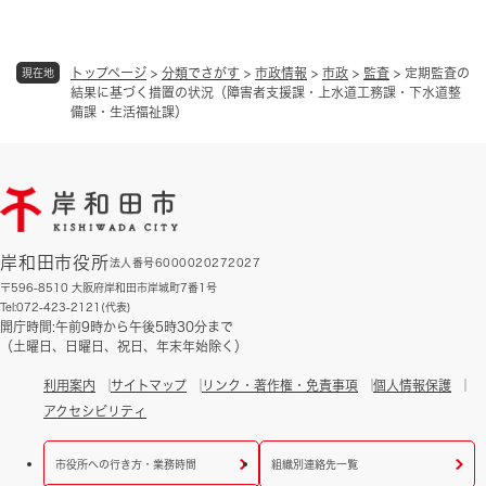
トップページ
>
分類でさがす
>
市政情報
>
市政
>
監査
>
定期監査の
現在地
結果に基づく措置の状況（障害者支援課・上水道工務課・下水道整
備課・生活福祉課）
岸和田市役所
法人番号6000020272027
〒596-8510 大阪府岸和田市岸城町7番1号
Tel:072-423-2121(代表)
開庁時間:午前9時から午後5時30分まで
（土曜日、日曜日、祝日、年末年始除く）
利用案内
サイトマップ
リンク・著作権・免責事項
個人情報保護
アクセシビリティ
市役所への行き方・業務時間
組織別連絡先一覧