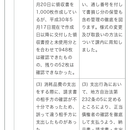
月20日に領収書を
い、通し番号を付し
1,000枚作成してい
て書損じ分の保管も
るが、平成30年5
含め管理の徹底を図
月17日現在で作成
ります。様式の変更
日以降に交付した領
及び取扱いの方法に
収書控と未使用分と
ついて課内に周知し
を合わせて948枚
ました。
は確認できたもの
の、残りの52枚は
確認できなかった。
(3) 消耗品費の支出
(3) 支出行為におい
をする際に、請求書
て、地方自治法第
の相手方の確認が不
232条の5に定める
十分であったため、
ところにより、正当
誤って違う相手方に
債権者の確認を徹底
支出したものがあっ
して支払うよう、納
た。
品書・請求書・支出