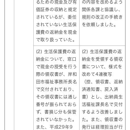
るための現金及び有
の内容を改めるよう
価証券の収納と規定
関係各課と協議し、
されているが、委任
規則の改正の手続き
されていない生活保
を依頼しました。
護費の返納金を現金
で取り扱っていた。
(2) 生活保護費の返
(2) 生活保護費の返
納金について、窓口
納金を受領する領収
で現金の授受を行う
書について、様式を
際の領収書が、岸和
改めて4連複写
田市福祉事務所長名
（控、領収書、返納
で交付されており、
済通知書、戻入済
その領収書には通し
書）とし、出納員生
番号が振られておら
活福祉課長名で交付
ず、書損じ分も保管
するよう改善しまし
されていなかった。
た。また、領収書の
また、平成29年9
発行は経理担当が行