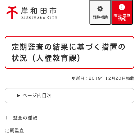
ペ
メニューを飛ばして本文へ
ー
閲
防
ジ
覧
災
の
補
・
先
助
緊
頭
Foreign language
本
急
で
防災・緊急情報
救急・消防
定期監査の結果に基づく措置の
文
情
す
報
。
状況（人権教育課）
やさしい日本語
ハザードマップ
AED設置箇所
文字サイズ
拡大
標準
更新日：2019年12月20日掲載
とじる
背景色変更
白
黒
青
ページ内目次
とじる
1 監査の種類
定期監査