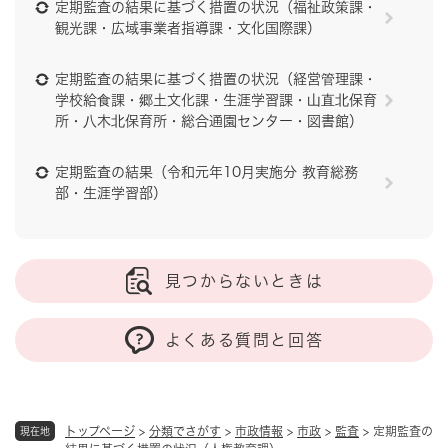
定期監査の結果に基づく措置の状況（福祉政策課・
観光課・広域事業者指導課・文化国際課）
定期監査の結果に基づく措置の状況（経営管理課・
学校給食課・郷土文化課・生涯学習課・山直北保育
所・八木北保育所・総合通園センター・図書館）
定期監査の結果（令和元年10月実施分 教育総務
部・生涯学習部）
見つからないときは
よくある質問と回答
トップページ
>
分類でさがす
>
市政情報
>
市政
>
監査
>
定期監査の
現在地