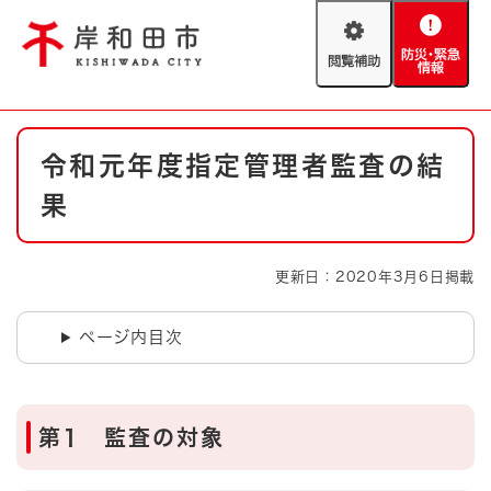
ペ
メニューを飛ばして本文へ
ー
閲
防
ジ
覧
災
の
補
・
先
助
緊
頭
Foreign language
本
急
で
防災・緊急情報
救急・消防
令和元年度指定管理者監査の結
文
情
す
報
。
果
やさしい日本語
ハザードマップ
AED設置箇所
文字サイズ
拡大
標準
更新日：2020年3月6日掲載
とじる
背景色変更
白
黒
青
ページ内目次
とじる
第1 監査の対象