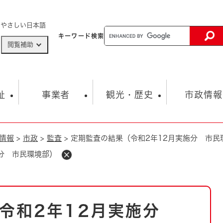
メニューを飛ばして本文へ
やさしい日本語
キーワード
検索
閲覧補助
ザードマップ
AED設置箇所
祉
事業者
観光・歴史
市政情報
情報
>
市政
>
監査
>
定期監査の結果（令和2年12月実施分 市民
健康・生活
子育て
市の概要
入札・契約情報
観光スポット
生涯学習・スポーツ
オープンデータ
総合計画
まちづくり・協働
分 市民環境部）
行財政
産業振興
動画情報
人権・平和
税金
とじる
とじる
市政
環境
職員採用情報
福祉・介護
とじる
（令和2年12月実施分
市役所・施設の案内