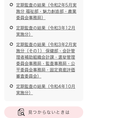
定期監査の結果（令和2年5月実
施分 福祉部・魅力創造部・農業
委員会事務局）
定期監査の結果（令和3年12月
実施分）
定期監査の結果（令和3年2月実
施分（その1） 保健部・会計管
理者補助組織会計課・選挙管理
委員会事務局・監査事務局・公
平委員会事務局・固定資産評価
審査委員会）
定期監査の結果（令和4年10月
実施分）
見つからないときは