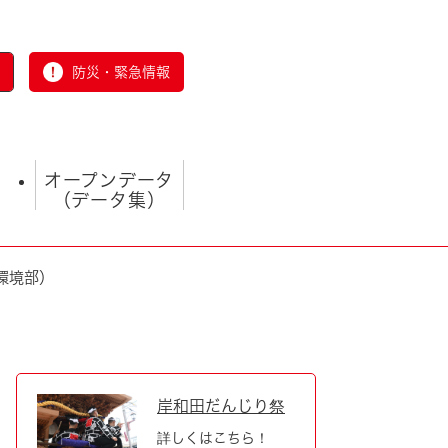
防災・緊急情報
オープンデータ
（データ集）
環境部）
とじる
岸和田だんじり祭
詳しくはこちら！