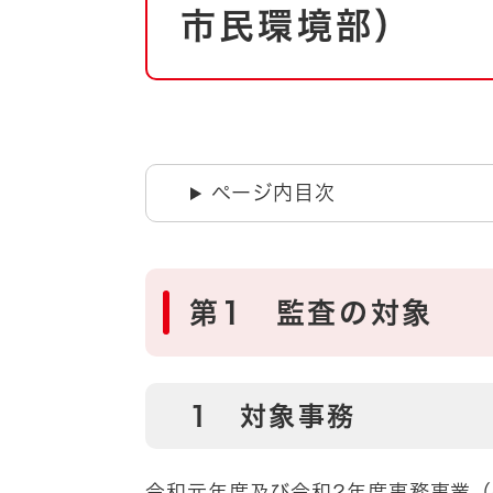
自然・環境・公園
市民環境部）
住宅
引っ越し
おくやみ
男女共同参画
地域コミュニティ
ティア・協働
道路・河川・交通
ページ内目次
まちづくり
文化
国際交流
第1 監査の対象
とじる
1 対象事務
令和元年度及び令和2年度事務事業（