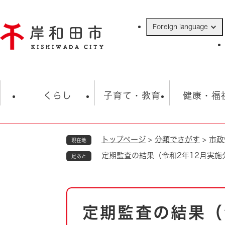
ペ
ー
Foreign language
ジ
の
先
頭
で
防災・緊急情報
救急・消防
ハ
す
くらし
子育て・教育
健康・福
。
トップページ
>
分類でさがす
>
市政
現在地
相談
学校
住民票・戸籍
観光
福祉・
定期監査の結果（令和2年12月実施
足あと
税金
保険・年金
歴史
ごみ・衛生・動物
救急・消防
本
定期監査の結果
防災・防犯
文
上水道・下水道