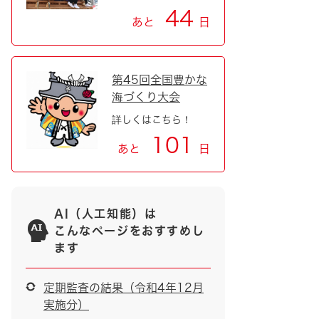
44
あと
日
第45回全国豊かな
海づくり大会
詳しくはこちら！
101
あと
日
AI（人工知能）は
こんなページをおすすめし
ます
定期監査の結果（令和4年12月
実施分）